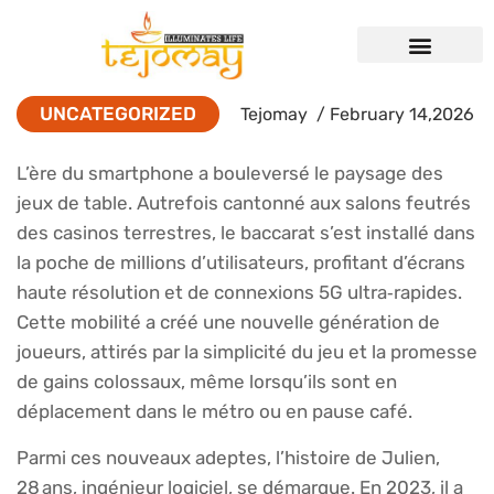
UNCATEGORIZED
Tejomay
/ February 14,2026
L’ère du smartphone a bouleversé le paysage des
jeux de table. Autrefois cantonné aux salons feutrés
des casinos terrestres, le baccarat s’est installé dans
la poche de millions d’utilisateurs, profitant d’écrans
haute résolution et de connexions 5G ultra‑rapides.
Cette mobilité a créé une nouvelle génération de
joueurs, attirés par la simplicité du jeu et la promesse
de gains colossaux, même lorsqu’ils sont en
déplacement dans le métro ou en pause café.
Parmi ces nouveaux adeptes, l’histoire de Julien,
28 ans, ingénieur logiciel, se démarque. En 2023, il a