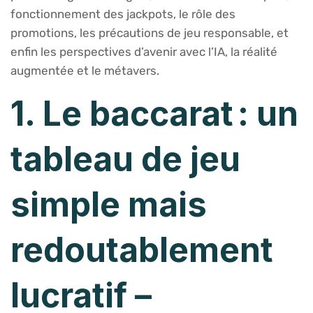
fonctionnement des jackpots, le rôle des
promotions, les précautions de jeu responsable, et
enfin les perspectives d’avenir avec l’IA, la réalité
augmentée et le métavers.
1. Le baccarat : un
tableau de jeu
simple mais
redoutablement
lucratif –