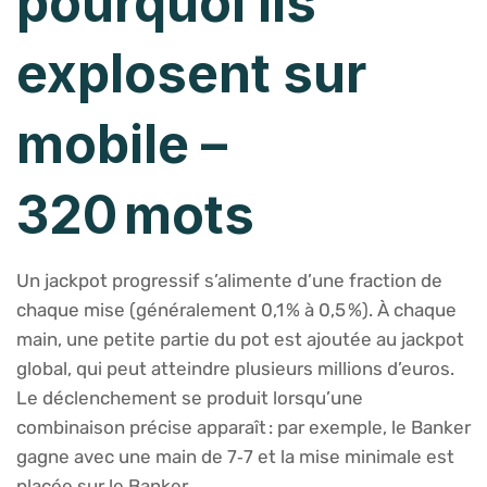
pourquoi ils
explosent sur
mobile –
320 mots
Un jackpot progressif s’alimente d’une fraction de
chaque mise (généralement 0,1 % à 0,5 %). À chaque
main, une petite partie du pot est ajoutée au jackpot
global, qui peut atteindre plusieurs millions d’euros.
Le déclenchement se produit lorsqu’une
combinaison précise apparaît : par exemple, le Banker
gagne avec une main de 7‑7 et la mise minimale est
placée sur le Banker.