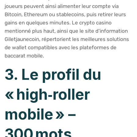
joueurs peuvent ainsi alimenter leur compte via
Bitcoin, Ethereum ou stablecoins, puis retirer leurs
gains en quelques minutes. Le crypto casino
mentionné plus haut, ainsi que le site d’information
Giletjaunecoin, répertorient les meilleures solutions
de wallet compatibles avec les plateformes de
baccarat mobile.
3. Le profil du
« high‑roller
mobile » –
300 mots