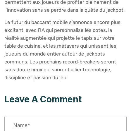
permettent aux joueurs de profiter pleinement de
l’innovation sans se perdre dans la quête du jackpot.
Le futur du baccarat mobile s’annonce encore plus
excitant, avec l’IA qui personnalise les cotes, la
réalité augmentée qui projette le tapis sur votre
table de cuisine, et les métavers qui unissent les
joueurs du monde entier autour de jackpots
communs. Les prochains record‑breakers seront
sans doute ceux qui sauront allier technologie,
discipline et passion du jeu.
Leave A Comment