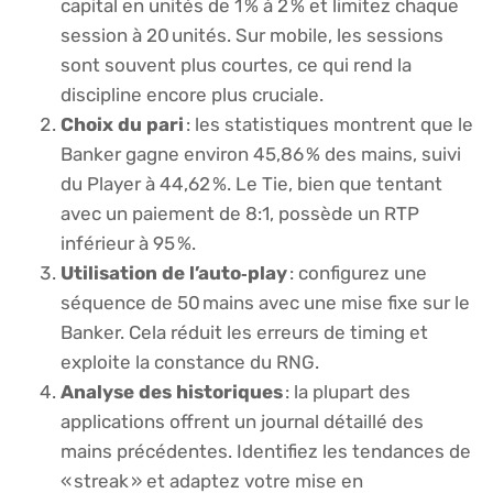
capital en unités de 1 % à 2 % et limitez chaque
session à 20 unités. Sur mobile, les sessions
sont souvent plus courtes, ce qui rend la
discipline encore plus cruciale.
Choix du pari
: les statistiques montrent que le
Banker gagne environ 45,86 % des mains, suivi
du Player à 44,62 %. Le Tie, bien que tentant
avec un paiement de 8:1, possède un RTP
inférieur à 95 %.
Utilisation de l’auto‑play
: configurez une
séquence de 50 mains avec une mise fixe sur le
Banker. Cela réduit les erreurs de timing et
exploite la constance du RNG.
Analyse des historiques
: la plupart des
applications offrent un journal détaillé des
mains précédentes. Identifiez les tendances de
« streak » et adaptez votre mise en