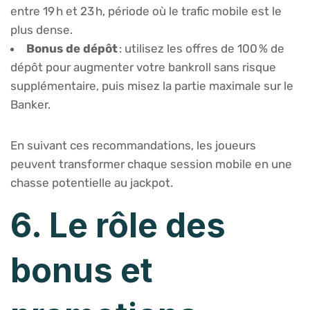
entre 19 h et 23 h, période où le trafic mobile est le
plus dense.
Bonus de dépôt
: utilisez les offres de 100 % de
dépôt pour augmenter votre bankroll sans risque
supplémentaire, puis misez la partie maximale sur le
Banker.
En suivant ces recommandations, les joueurs
peuvent transformer chaque session mobile en une
chasse potentielle au jackpot.
6. Le rôle des
bonus et