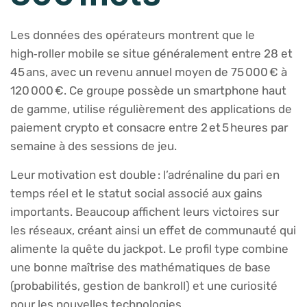
Les données des opérateurs montrent que le
high‑roller mobile se situe généralement entre 28 et
45 ans, avec un revenu annuel moyen de 75 000 € à
120 000 €. Ce groupe possède un smartphone haut
de gamme, utilise régulièrement des applications de
paiement crypto et consacre entre 2 et 5 heures par
semaine à des sessions de jeu.
Leur motivation est double : l’adrénaline du pari en
temps réel et le statut social associé aux gains
importants. Beaucoup affichent leurs victoires sur
les réseaux, créant ainsi un effet de communauté qui
alimente la quête du jackpot. Le profil type combine
une bonne maîtrise des mathématiques de base
(probabilités, gestion de bankroll) et une curiosité
pour les nouvelles technologies.