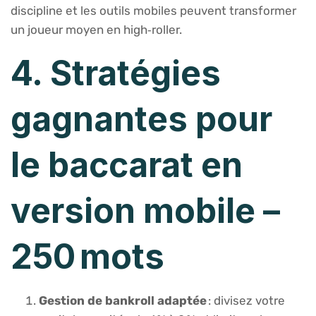
discipline et les outils mobiles peuvent transformer
un joueur moyen en high‑roller.
4. Stratégies
gagnantes pour
le baccarat en
version mobile –
250 mots
Gestion de bankroll adaptée
: divisez votre