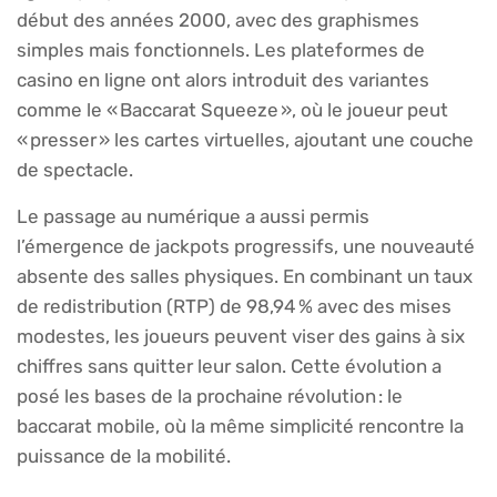
début des années 2000, avec des graphismes
simples mais fonctionnels. Les plateformes de
casino en ligne ont alors introduit des variantes
comme le « Baccarat Squeeze », où le joueur peut
« presser » les cartes virtuelles, ajoutant une couche
de spectacle.
Le passage au numérique a aussi permis
l’émergence de jackpots progressifs, une nouveauté
absente des salles physiques. En combinant un taux
de redistribution (RTP) de 98,94 % avec des mises
modestes, les joueurs peuvent viser des gains à six
chiffres sans quitter leur salon. Cette évolution a
posé les bases de la prochaine révolution : le
baccarat mobile, où la même simplicité rencontre la
puissance de la mobilité.