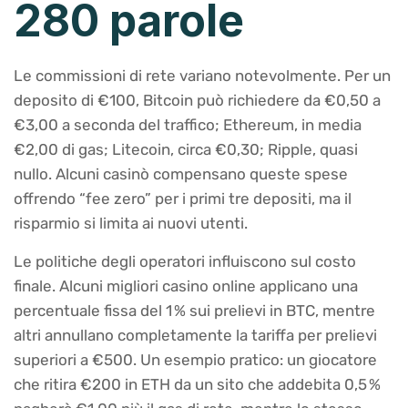
280 parole
Le commissioni di rete variano notevolmente. Per un
deposito di €100, Bitcoin può richiedere da €0,50 a
€3,00 a seconda del traffico; Ethereum, in media
€2,00 di gas; Litecoin, circa €0,30; Ripple, quasi
nullo. Alcuni casinò compensano queste spese
offrendo “fee zero” per i primi tre depositi, ma il
risparmio si limita ai nuovi utenti.
Le politiche degli operatori influiscono sul costo
finale. Alcuni migliori casino online applicano una
percentuale fissa del 1 % sui prelievi in BTC, mentre
altri annullano completamente la tariffa per prelievi
superiori a €500. Un esempio pratico: un giocatore
che ritira €200 in ETH da un sito che addebita 0,5 %