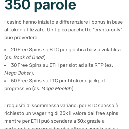
350 parole
I casinò hanno iniziato a differenziare i bonus in base
al token utilizzato. Un tipico pacchetto “crypto‑only”
può prevedere:
20 Free Spins su BTC per giochi a bassa volatilità
(es.
Book of Dead
).
30 Free Spins su ETH per slot ad alta RTP (es.
Mega Joker
).
50 Free Spins su LTC per titoli con jackpot
progressivo (es.
Mega Moolah
).
I requisiti di scommessa variano: per BTC spesso è
richiesto un wagering di 35x il valore dei free spins,
mentre per ETH può scendere a 30x grazie a
partnership con provider che offrono condizioni più