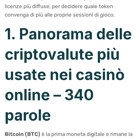
licenze più diffuse, per decidere quale token
convenga di più alle proprie sessioni di gioco.
1. Panorama delle
criptovalute più
usate nei casinò
online – 340
parole
Bitcoin (BTC)
è la prima moneta digitale e rimane la