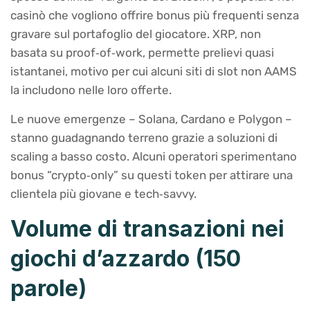
casinò che vogliono offrire bonus più frequenti senza
gravare sul portafoglio del giocatore. XRP, non
basata su proof‑of‑work, permette prelievi quasi
istantanei, motivo per cui alcuni siti di slot non AAMS
la includono nelle loro offerte.
Le nuove emergenze – Solana, Cardano e Polygon –
stanno guadagnando terreno grazie a soluzioni di
scaling a basso costo. Alcuni operatori sperimentano
bonus “crypto‑only” su questi token per attirare una
clientela più giovane e tech‑savvy.
Volume di transazioni nei
giochi d’azzardo (150
parole)