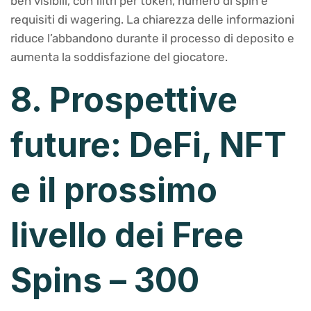
ben visibili, con filtri per token, numero di spin e
requisiti di wagering. La chiarezza delle informazioni
riduce l’abbandono durante il processo di deposito e
aumenta la soddisfazione del giocatore.
8. Prospettive
future: DeFi, NFT
e il prossimo
livello dei Free
Spins – 300