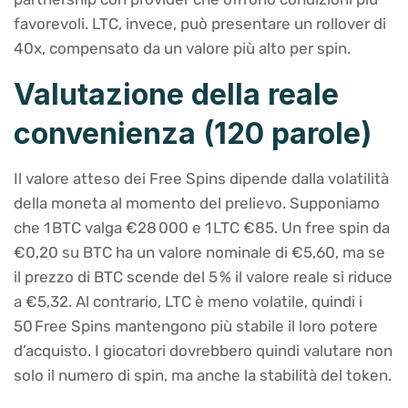
favorevoli. LTC, invece, può presentare un rollover di
40x, compensato da un valore più alto per spin.
Valutazione della reale
convenienza (120 parole)
Il valore atteso dei Free Spins dipende dalla volatilità
della moneta al momento del prelievo. Supponiamo
che 1 BTC valga €28 000 e 1 LTC €85. Un free spin da
€0,20 su BTC ha un valore nominale di €5,60, ma se
il prezzo di BTC scende del 5 % il valore reale si riduce
a €5,32. Al contrario, LTC è meno volatile, quindi i
50 Free Spins mantengono più stabile il loro potere
d’acquisto. I giocatori dovrebbero quindi valutare non
solo il numero di spin, ma anche la stabilità del token.