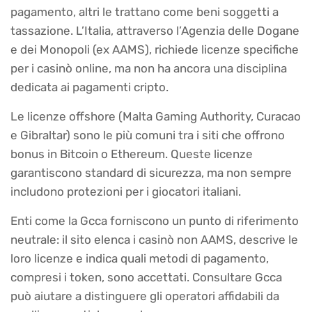
pagamento, altri le trattano come beni soggetti a
tassazione. L’Italia, attraverso l’Agenzia delle Dogane
e dei Monopoli (ex AAMS), richiede licenze specifiche
per i casinò online, ma non ha ancora una disciplina
dedicata ai pagamenti cripto.
Le licenze offshore (Malta Gaming Authority, Curacao
e Gibraltar) sono le più comuni tra i siti che offrono
bonus in Bitcoin o Ethereum. Queste licenze
garantiscono standard di sicurezza, ma non sempre
includono protezioni per i giocatori italiani.
Enti come la Gcca forniscono un punto di riferimento
neutrale: il sito elenca i casinò non AAMS, descrive le
loro licenze e indica quali metodi di pagamento,
compresi i token, sono accettati. Consultare Gcca
può aiutare a distinguere gli operatori affidabili da