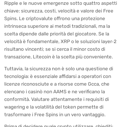
Ripple e le nuove emergenze sotto quattro aspetti
chiave: sicurezza, costi, velocità e valore dei Free
Spins. Le criptovalute offrono una protezione
intrinseca superiore ai metodi tradizionali, ma la
scelta dipende dalle priorità del giocatore. Se la
velocità è fondamentale, XRP o le soluzioni layer‑2
risultano vincenti; se si cerca il minor costo di
transazione, Litecoin è la scelta più conveniente.
Tuttavia, la sicurezza non è solo una questione di
tecnologia: è essenziale affidarsi a operatori con
licenze riconosciute e a risorse come Gcca, che
elencano i casinò non AAMS e ne verificano la
conformità. Valutare attentamente i requisiti di
wagering e la volatilità del token permette di
trasformare i Free Spins in un vero vantaggio.
Prima di decidere quale crypto utilizzare, chiediti: