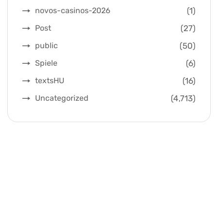
(1)
novos-casinos-2026
(27)
Post
(50)
public
(6)
Spiele
(16)
textsHU
(4,713)
Uncategorized
Quick Links
Home
History