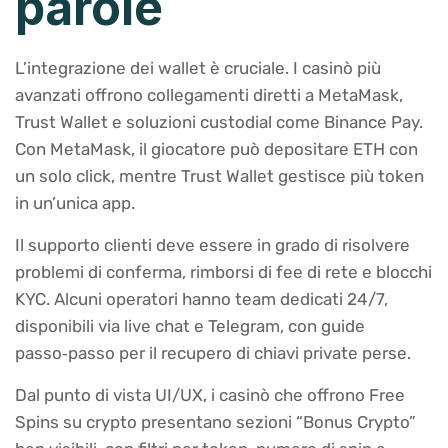
parole
L’integrazione dei wallet è cruciale. I casinò più
avanzati offrono collegamenti diretti a MetaMask,
Trust Wallet e soluzioni custodial come Binance Pay.
Con MetaMask, il giocatore può depositare ETH con
un solo click, mentre Trust Wallet gestisce più token
in un’unica app.
Il supporto clienti deve essere in grado di risolvere
problemi di conferma, rimborsi di fee di rete e blocchi
KYC. Alcuni operatori hanno team dedicati 24/7,
disponibili via live chat e Telegram, con guide
passo‑passo per il recupero di chiavi private perse.
Dal punto di vista UI/UX, i casinò che offrono Free
Spins su crypto presentano sezioni “Bonus Crypto”