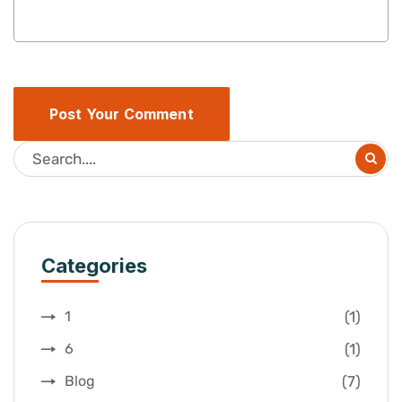
Categories
(1)
1
(1)
6
(7)
Blog