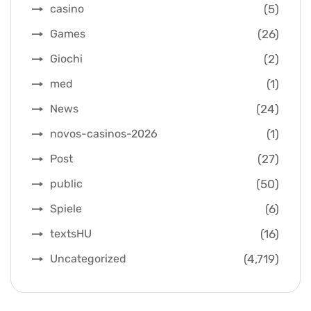
(5)
casino
(26)
Games
(2)
Giochi
(1)
med
(24)
News
(1)
novos-casinos-2026
(27)
Post
(50)
public
(6)
Spiele
(16)
textsHU
(4,719)
Uncategorized