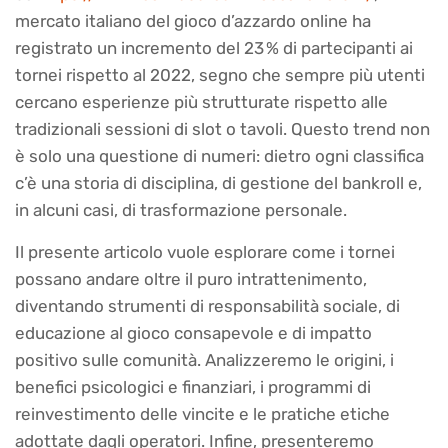
mercato italiano del gioco d’azzardo online ha
registrato un incremento del 23 % di partecipanti ai
tornei rispetto al 2022, segno che sempre più utenti
cercano esperienze più strutturate rispetto alle
tradizionali sessioni di slot o tavoli. Questo trend non
è solo una questione di numeri: dietro ogni classifica
c’è una storia di disciplina, di gestione del bankroll e,
in alcuni casi, di trasformazione personale.
Il presente articolo vuole esplorare come i tornei
possano andare oltre il puro intrattenimento,
diventando strumenti di responsabilità sociale, di
educazione al gioco consapevole e di impatto
positivo sulle comunità. Analizzeremo le origini, i
benefici psicologici e finanziari, i programmi di
reinvestimento delle vincite e le pratiche etiche
adottate dagli operatori. Infine, presenteremo