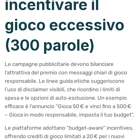
incentivare il
gioco eccessivo
(300 parole)
Le campagne pubblicitarie devono bilanciare
l’attrattiva del premio con messaggi chiari di gioco
responsabile. Le linee guida etiche suggeriscono
l’uso di disclaimer visibili, che ricordino i limiti di
spesa e le opzioni di auto‑esclusione. Un esempio
efficace è l’annuncio “Gioca 50 € e vinci fino a 500 €
– Gioca in modo responsabile, imposta il tuo budget”.
Le piattaforme adottano “budget‑aware” incentives,
offrendo crediti di gioco limitati a 20 € per i nuovi