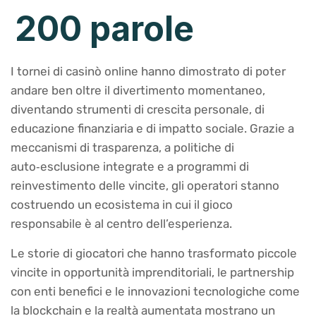
200 parole
I tornei di casinò online hanno dimostrato di poter
andare ben oltre il divertimento momentaneo,
diventando strumenti di crescita personale, di
educazione finanziaria e di impatto sociale. Grazie a
meccanismi di trasparenza, a politiche di
auto‑esclusione integrate e a programmi di
reinvestimento delle vincite, gli operatori stanno
costruendo un ecosistema in cui il gioco
responsabile è al centro dell’esperienza.
Le storie di giocatori che hanno trasformato piccole
vincite in opportunità imprenditoriali, le partnership
con enti benefici e le innovazioni tecnologiche come
la blockchain e la realtà aumentata mostrano un