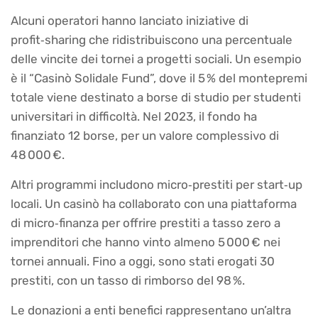
Alcuni operatori hanno lanciato iniziative di
profit‑sharing che ridistribuiscono una percentuale
delle vincite dei tornei a progetti sociali. Un esempio
è il “Casinò Solidale Fund”, dove il 5 % del montepremi
totale viene destinato a borse di studio per studenti
universitari in difficoltà. Nel 2023, il fondo ha
finanziato 12 borse, per un valore complessivo di
48 000 €.
Altri programmi includono micro‑prestiti per start‑up
locali. Un casinò ha collaborato con una piattaforma
di micro‑finanza per offrire prestiti a tasso zero a
imprenditori che hanno vinto almeno 5 000 € nei
tornei annuali. Fino a oggi, sono stati erogati 30
prestiti, con un tasso di rimborso del 98 %.
Le donazioni a enti benefici rappresentano un’altra