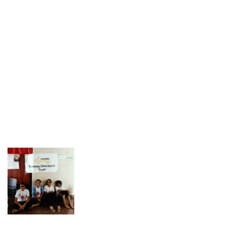
Our Contacts
Contact Us
Get involved
Volunteer
Gallery