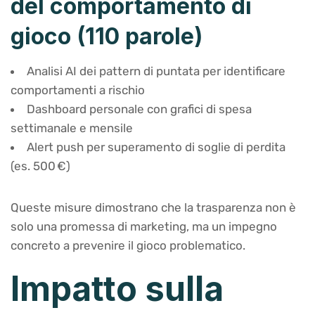
del comportamento di
gioco (110 parole)
Analisi AI dei pattern di puntata per identificare
comportamenti a rischio
Dashboard personale con grafici di spesa
settimanale e mensile
Alert push per superamento di soglie di perdita
(es. 500 €)
Queste misure dimostrano che la trasparenza non è
solo una promessa di marketing, ma un impegno
concreto a prevenire il gioco problematico.
Impatto sulla