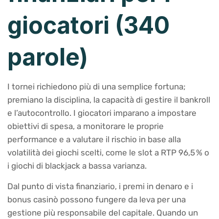
giocatori (340
parole)
I tornei richiedono più di una semplice fortuna;
premiano la disciplina, la capacità di gestire il bankroll
e l’autocontrollo. I giocatori imparano a impostare
obiettivi di spesa, a monitorare le proprie
performance e a valutare il rischio in base alla
volatilità dei giochi scelti, come le slot a RTP 96,5 % o
i giochi di blackjack a bassa varianza.
Dal punto di vista finanziario, i premi in denaro e i
bonus casinò possono fungere da leva per una
gestione più responsabile del capitale. Quando un