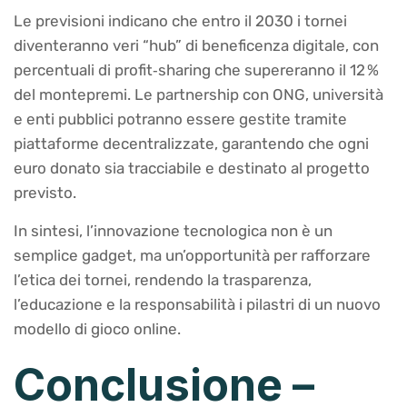
Le previsioni indicano che entro il 2030 i tornei
diventeranno veri “hub” di beneficenza digitale, con
percentuali di profit‑sharing che supereranno il 12 %
del montepremi. Le partnership con ONG, università
e enti pubblici potranno essere gestite tramite
piattaforme decentralizzate, garantendo che ogni
euro donato sia tracciabile e destinato al progetto
previsto.
In sintesi, l’innovazione tecnologica non è un
semplice gadget, ma un’opportunità per rafforzare
l’etica dei tornei, rendendo la trasparenza,
l’educazione e la responsabilità i pilastri di un nuovo
modello di gioco online.
Conclusione –