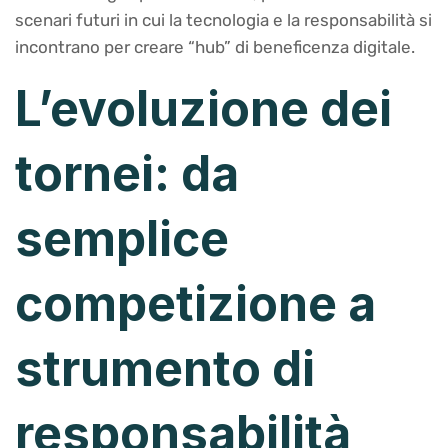
scenari futuri in cui la tecnologia e la responsabilità si
incontrano per creare “hub” di beneficenza digitale.
L’evoluzione dei
tornei: da
semplice
competizione a
strumento di
responsabilità