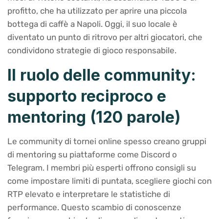
profitto, che ha utilizzato per aprire una piccola
bottega di caffè a Napoli. Oggi, il suo locale è
diventato un punto di ritrovo per altri giocatori, che
condividono strategie di gioco responsabile.
Il ruolo delle community:
supporto reciproco e
mentoring (120 parole)
Le community di tornei online spesso creano gruppi
di mentoring su piattaforme come Discord o
Telegram. I membri più esperti offrono consigli su
come impostare limiti di puntata, scegliere giochi con
RTP elevato e interpretare le statistiche di
performance. Questo scambio di conoscenze