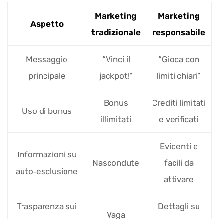
Marketing
Marketing
Aspetto
tradizionale
responsabile
Messaggio
“Vinci il
“Gioca con
principale
jackpot!”
limiti chiari”
Bonus
Crediti limitati
Uso di bonus
illimitati
e verificati
Evidenti e
Informazioni su
Nascondute
facili da
auto‑esclusione
attivare
Trasparenza sui
Dettagli su
Vaga