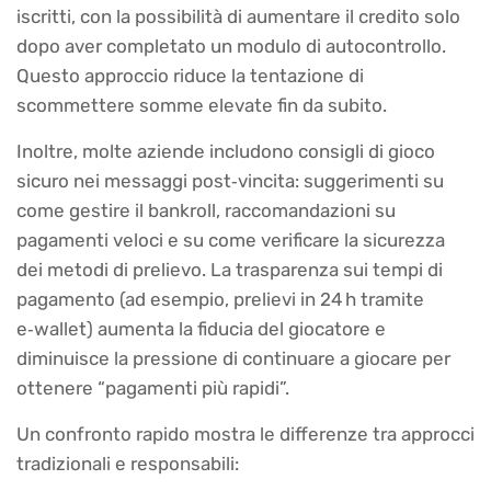
iscritti, con la possibilità di aumentare il credito solo
dopo aver completato un modulo di autocontrollo.
Questo approccio riduce la tentazione di
scommettere somme elevate fin da subito.
Inoltre, molte aziende includono consigli di gioco
sicuro nei messaggi post‑vincita: suggerimenti su
come gestire il bankroll, raccomandazioni su
pagamenti veloci e su come verificare la sicurezza
dei metodi di prelievo. La trasparenza sui tempi di
pagamento (ad esempio, prelievi in 24 h tramite
e‑wallet) aumenta la fiducia del giocatore e
diminuisce la pressione di continuare a giocare per
ottenere “pagamenti più rapidi”.
Un confronto rapido mostra le differenze tra approcci
tradizionali e responsabili: