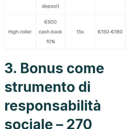
deposit
€500
High‑roller
cash‑back
15x
€150‑€180
10%
3. Bonus come
strumento di
responsabilità
sociale – 270