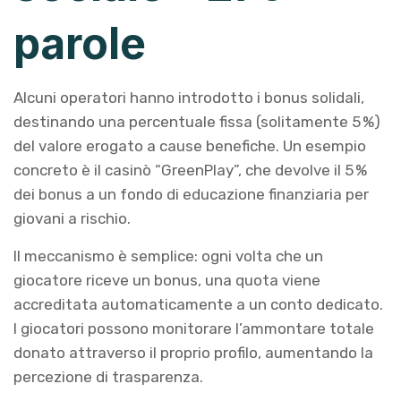
parole
Alcuni operatori hanno introdotto i bonus solidali,
destinando una percentuale fissa (solitamente 5 %)
del valore erogato a cause benefiche. Un esempio
concreto è il casinò “GreenPlay”, che devolve il 5 %
dei bonus a un fondo di educazione finanziaria per
giovani a rischio.
Il meccanismo è semplice: ogni volta che un
giocatore riceve un bonus, una quota viene
accreditata automaticamente a un conto dedicato.
I giocatori possono monitorare l’ammontare totale
donato attraverso il proprio profilo, aumentando la
percezione di trasparenza.