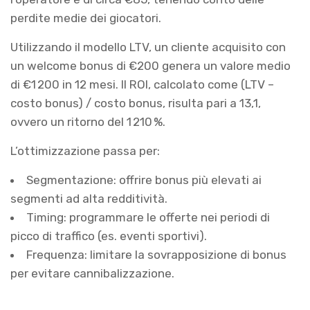
perdite medie dei giocatori.
Utilizzando il modello LTV, un cliente acquisito con
un welcome bonus di €200 genera un valore medio
di €1 200 in 12 mesi. Il ROI, calcolato come (LTV –
costo bonus) / costo bonus, risulta pari a 13,1,
ovvero un ritorno del 1 210 %.
L’ottimizzazione passa per:
Segmentazione: offrire bonus più elevati ai
segmenti ad alta redditività.
Timing: programmare le offerte nei periodi di
picco di traffico (es. eventi sportivi).
Frequenza: limitare la sovrapposizione di bonus
per evitare cannibalizzazione.