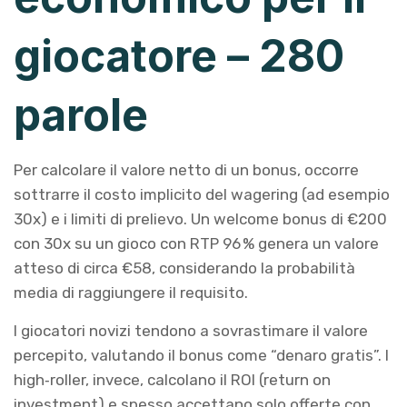
giocatore – 280
parole
Per calcolare il valore netto di un bonus, occorre
sottrarre il costo implicito del wagering (ad esempio
30x) e i limiti di prelievo. Un welcome bonus di €200
con 30x su un gioco con RTP 96 % genera un valore
atteso di circa €58, considerando la probabilità
media di raggiungere il requisito.
I giocatori novizi tendono a sovrastimare il valore
percepito, valutando il bonus come “denaro gratis”. I
high‑roller, invece, calcolano il ROI (return on
investment) e spesso accettano solo offerte con