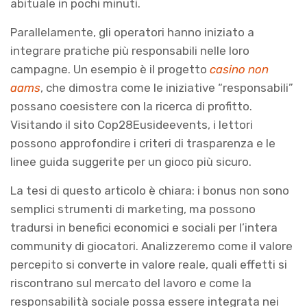
abituale in pochi minuti.
Parallelamente, gli operatori hanno iniziato a
integrare pratiche più responsabili nelle loro
campagne. Un esempio è il progetto
casino non
aams
, che dimostra come le iniziative “responsabili”
possano coesistere con la ricerca di profitto.
Visitando il sito Cop28Eusideevents, i lettori
possono approfondire i criteri di trasparenza e le
linee guida suggerite per un gioco più sicuro.
La tesi di questo articolo è chiara: i bonus non sono
semplici strumenti di marketing, ma possono
tradursi in benefici economici e sociali per l’intera
community di giocatori. Analizzeremo come il valore
percepito si converte in valore reale, quali effetti si
riscontrano sul mercato del lavoro e come la
responsabilità sociale possa essere integrata nei