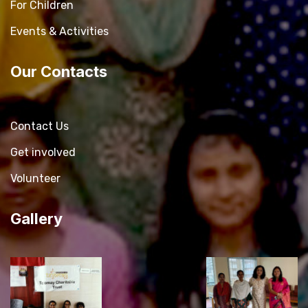
For Children
Events & Activities
Our Contacts
Contact Us
Get involved
Volunteer
Gallery