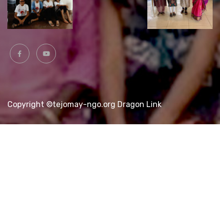
Copyright ©tejomay-ngo.org
Dragon Link