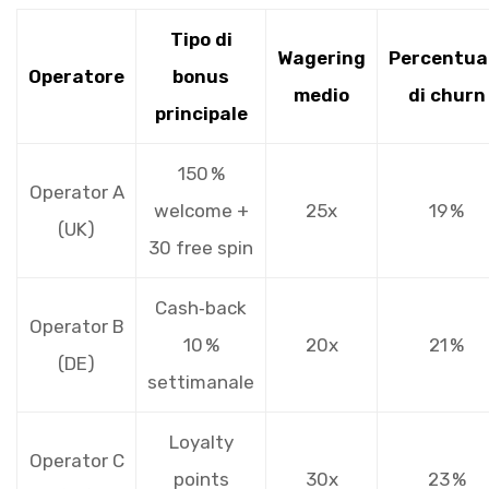
Tipo di
Wagering
Percentua
Operatore
bonus
medio
di churn
principale
150 %
Operator A
welcome +
25x
19 %
(UK)
30 free spin
Cash‑back
Operator B
10 %
20x
21 %
(DE)
settimanale
Loyalty
Operator C
points
30x
23 %