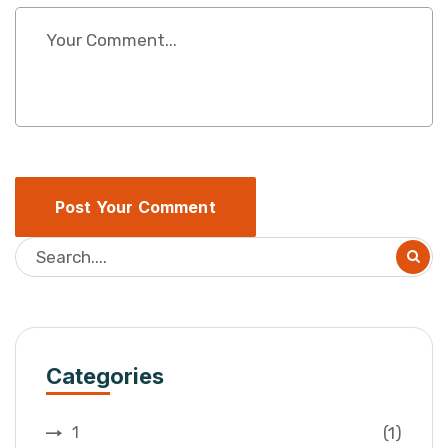
Categories
(1)
1