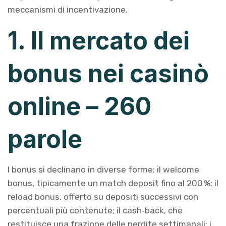
meccanismi di incentivazione.
1. Il mercato dei
bonus nei casinò
online – 260
parole
I bonus si declinano in diverse forme: il welcome
bonus, tipicamente un match deposit fino al 200 %; il
reload bonus, offerto su depositi successivi con
percentuali più contenute; il cash‑back, che
restituisce una frazione delle perdite settimanali; i