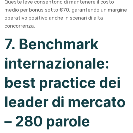
Queste leve consentono di mantenere il costo
medio per bonus sotto €70, garantendo un margine
operativo positivo anche in scenari di alta
concorrenza.
7. Benchmark
internazionale:
best practice dei
leader di mercato
– 280 parole