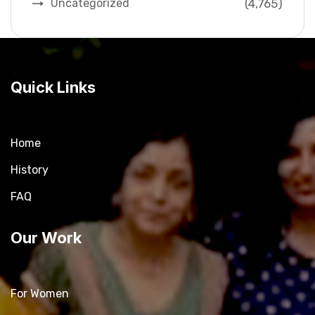
(4,765)
Uncategorized
Quick Links
Home
History
FAQ
Our Work
For Women