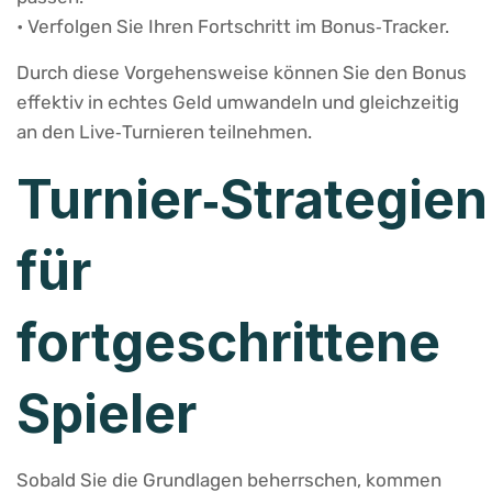
• Verfolgen Sie Ihren Fortschritt im Bonus‑Tracker.
Durch diese Vorgehensweise können Sie den Bonus
effektiv in echtes Geld umwandeln und gleichzeitig
an den Live‑Turnieren teilnehmen.
Turnier‑Strategien
für
fortgeschrittene
Spieler
Sobald Sie die Grundlagen beherrschen, kommen