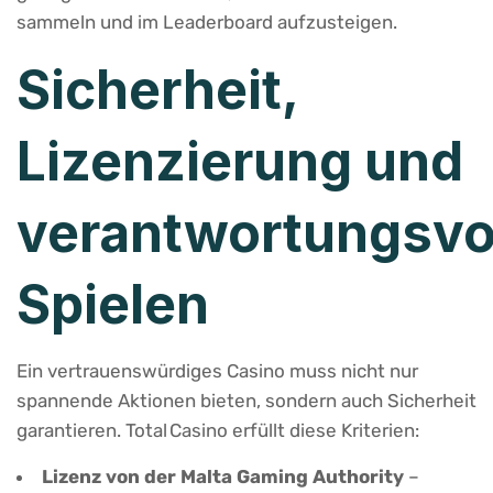
sammeln und im Leaderboard aufzusteigen.
Sicherheit,
Lizenzierung und
verantwortungsvo
Spielen
Ein vertrauenswürdiges Casino muss nicht nur
spannende Aktionen bieten, sondern auch Sicherheit
garantieren. Total Casino erfüllt diese Kriterien:
Lizenz von der Malta Gaming Authority
–