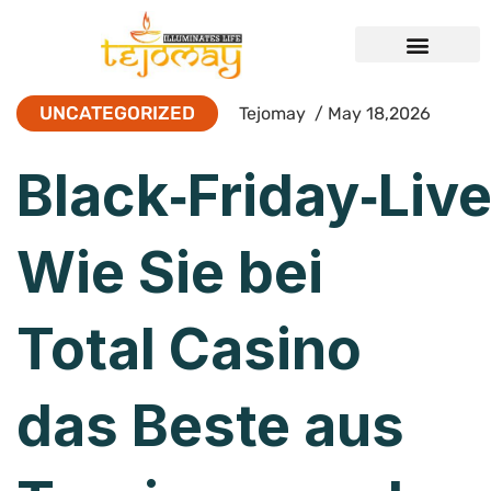
UNCATEGORIZED
Tejomay
/ May 18,2026
Black‑Friday‑Live
Wie Sie bei
Total Casino
das Beste aus