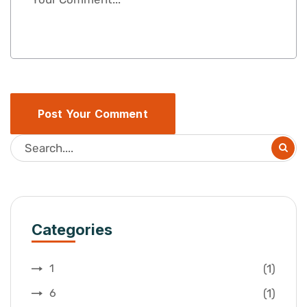
Categories
(1)
1
(1)
6