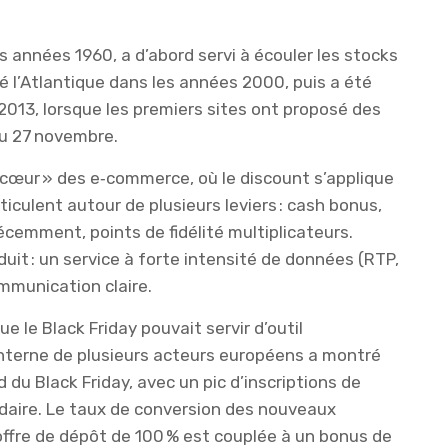
s années 1960, a d’abord servi à écouler les stocks
é l’Atlantique dans les années 2000, puis a été
 2013, lorsque les premiers sites ont proposé des
du 27 novembre.
cœur » des e‑commerce, où le discount s’applique
rticulent autour de plusieurs leviers : cash bonus,
récemment, points de fidélité multiplicateurs.
uit : un service à forte intensité de données (RTP,
ommunication claire.
 le Black Friday pouvait servir d’outil
 interne de plusieurs acteurs européens a montré
du Black Friday, avec un pic d’inscriptions de
aire. Le taux de conversion des nouveaux
offre de dépôt de 100 % est couplée à un bonus de