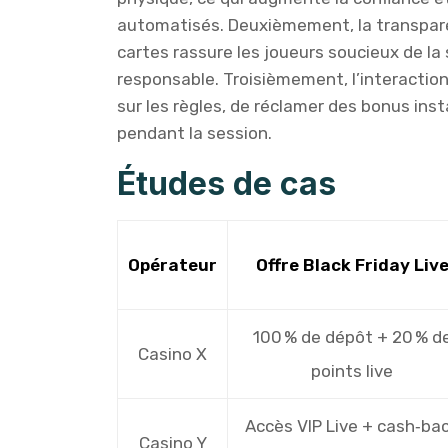
automatisés. Deuxièmement, la transparenc
cartes rassure les joueurs soucieux de la 
responsable. Troisièmement, l’interaction
sur les règles, de réclamer des bonus ins
pendant la session.
Études de cas
Opérateur
Offre Black Friday Liv
100 % de dépôt + 20 % d
Casino X
points live
Accès VIP Live + cash‑ba
Casino Y