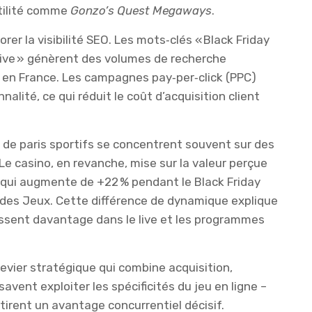
atilité comme
Gonzo’s Quest Megaways
.
orer la visibilité SEO. Les mots‑clés « Black Friday
e live » génèrent des volumes de recherche
 en France. Les campagnes pay‑per‑click (PPC)
nalité, ce qui réduit le coût d’acquisition client
 de paris sportifs se concentrent souvent sur des
Le casino, en revanche, mise sur la valeur perçue
 qui augmente de +22 % pendant le Black Friday
e des Jeux. Cette différence de dynamique explique
issent davantage dans le live et les programmes
levier stratégique qui combine acquisition,
savent exploiter les spécificités du jeu en ligne –
tirent un avantage concurrentiel décisif.