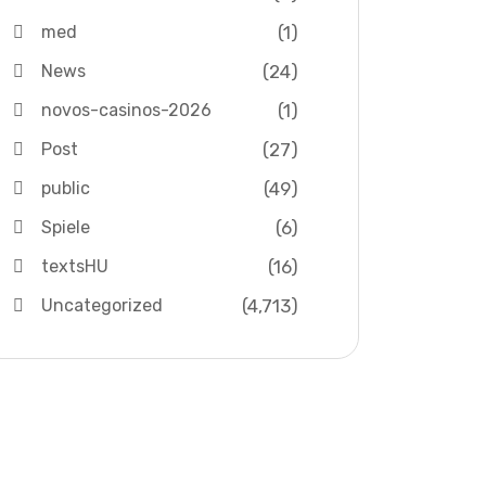
(1)
med
(24)
News
(1)
novos-casinos-2026
(27)
Post
(49)
public
(6)
Spiele
(16)
textsHU
(4,713)
Uncategorized