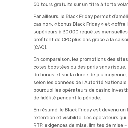
50 tours gratuits sur un titre à forte vol
Par ailleurs, le Black Friday permet d’améli
casino », « bonus Black Friday » et « offr
supérieurs à 30 000 requêtes mensuelles
profitent de CPC plus bas grâce à la saison
(CAC).
En comparaison, les promotions des sites
cotes boostées ou des paris sans risque. 
du bonus et sur la durée de jeu moyenne,
selon les données de l’Autorité National
pourquoi les opérateurs de casino invest
de fidélité pendant la période.
En résumé, le Black Friday est devenu un 
rétention et visibilité. Les opérateurs qui 
RTP, exigences de mise, limites de mise – 