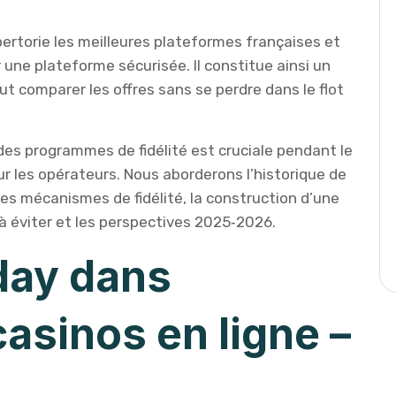
ertorie les meilleures plateformes françaises et
 une plateforme sécurisée. Il constitue ainsi un
t comparer les offres sans se perdre dans le flot
 des programmes de fidélité est cruciale pendant le
ur les opérateurs. Nous aborderons l’historique de
, les mécanismes de fidélité, la construction d’une
s à éviter et les perspectives 2025‑2026.
iday dans
casinos en ligne –