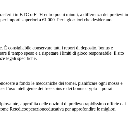
trasferiti in BTC o ETH entro pochi minuti, a differenza dei prelievi in
 per importi superiori a €1 000. Per i giocatori che desiderano
. È consigliabile conservare tutti i report di deposito, bonus e
e il tempo speso e a rispettare i limiti di gioco responsabile. Il sito
ze legali specifiche.
conoscere a fondo le meccaniche dei tornei, pianificare ogni mossa e
per l’uso intelligente dei free spins e dei bonus crypto—potrai
iptovalute, approfitta delle opzioni di prelievo rapidissimo offerte dai
se come Retedicooperazioneeducativa per approfondire le migliori