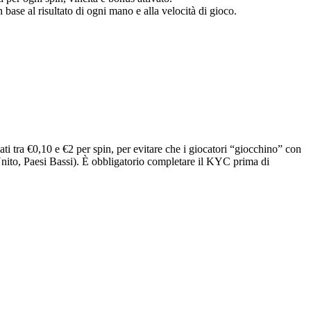
base al risultato di ogni mano e alla velocità di gioco.
ti tra €0,10 e €2 per spin, per evitare che i giocatori “giocchino” con
Unito, Paesi Bassi). È obbligatorio completare il KYC prima di