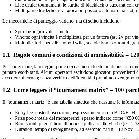
Live dealer tournament: le partite di blackjack o baccarat con cr
Multi‑game leaderboard: i giocatori possono alternare tra slot, 
Le meccaniche di punteggio variano, ma di solito includono:
Spin: ogni giro vale 1 punto.
Vincite: ogni vincita è moltiplicata per un fattore (es. 2× per vi
Moltiplicatori speciali: simboli wild, scatole bonus o round gratu
1.1. Regole comuni e condizioni di ammissibilità – 12
Per partecipare, la maggior parte dei casinò richiede un deposito minim
puntate esorbitanti. Alcuni operatori escludono giocatori provenienti 
accedere al torneo; senza verifica dell’identità, i premi non vengono er
1.2. Come leggere il “tournament matrix” – 100 paro
Il “tournament matrix” è una tabella sintetica che riassume le informa
Entry fee: costo di iscrizione, espresso in euro o in BTC/ETH.
Prize pool: totale del montepremi, spesso indicato come “€50 
Bonus multiplier: fattore di bonus applicato alle vincite (es. 1,5
Duration: tempo di svolgimento, ad esempio “24 h – 12 Nov –