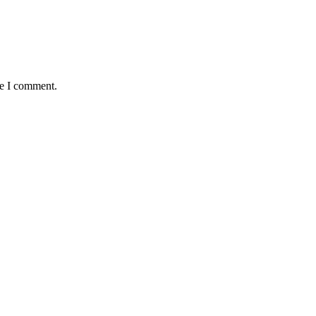
me I comment.