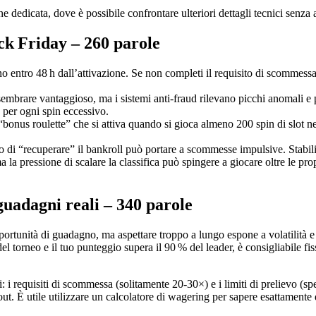
 dedicata, dove è possibile confrontare ulteriori dettagli tecnici senza a
ack Friday – 260 parole
 entro 48 h dall’attivazione. Se non completi il requisito di scommessa 
mbrare vantaggioso, ma i sistemi anti‑fraud rilevano picchi anomali e po
o per ogni spin eccessivo.
onus roulette” che si attiva quando si gioca almeno 200 spin di slot nel
o di “recuperare” il bankroll può portare a scommesse impulsive. Stabilisc
 la pressione di scalare la classifica può spingere a giocare oltre le propr
guadagni reali – 340 parole
opportunità di guadagno, ma aspettare troppo a lungo espone a volatilità 
del torneo e il tuo punteggio supera il 90 % del leader, è consigliabile fis
i requisiti di scommessa (solitamente 20‑30×) e i limiti di prelievo (spess
ut. È utile utilizzare un calcolatore di wagering per sapere esattamente 