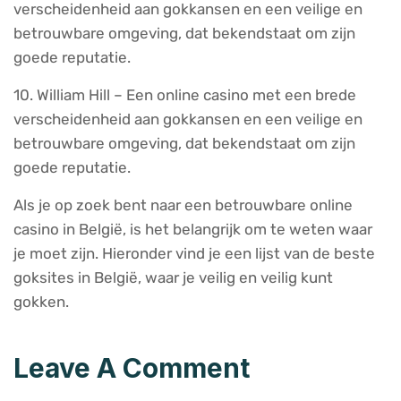
verscheidenheid aan gokkansen en een veilige en
betrouwbare omgeving, dat bekendstaat om zijn
goede reputatie.
10. William Hill – Een online casino met een brede
verscheidenheid aan gokkansen en een veilige en
betrouwbare omgeving, dat bekendstaat om zijn
goede reputatie.
Als je op zoek bent naar een betrouwbare online
casino in België, is het belangrijk om te weten waar
je moet zijn. Hieronder vind je een lijst van de beste
goksites in België, waar je veilig en veilig kunt
gokken.
Leave A Comment