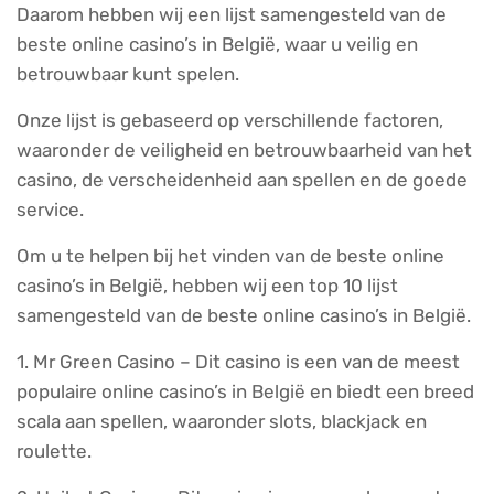
Daarom hebben wij een lijst samengesteld van de
beste online casino’s in België, waar u veilig en
betrouwbaar kunt spelen.
Onze lijst is gebaseerd op verschillende factoren,
waaronder de veiligheid en betrouwbaarheid van het
casino, de verscheidenheid aan spellen en de goede
service.
Om u te helpen bij het vinden van de beste online
casino’s in België, hebben wij een top 10 lijst
samengesteld van de beste online casino’s in België.
1. Mr Green Casino – Dit casino is een van de meest
populaire online casino’s in België en biedt een breed
scala aan spellen, waaronder slots, blackjack en
roulette.