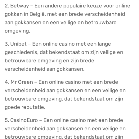
2. Betway – Een andere populaire keuze voor online
gokken in België, met een brede verscheidenheid
aan gokkansen en een veilige en betrouwbare
omgeving.
3. Unibet – Een online casino met een lange
geschiedenis, dat bekendstaat om zijn veilige en
betrouwbare omgeving en zijn brede
verscheidenheid aan gokkansen.
4. Mr Green – Een online casino met een brede
verscheidenheid aan gokkansen en een veilige en
betrouwbare omgeving, dat bekendstaat om zijn
goede reputatie.
5. CasinoEuro – Een online casino met een brede
verscheidenheid aan gokkansen en een veilige en
betrouwbare omgeving, dat bekendstaat om zijn