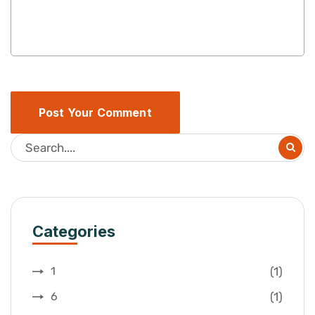
Categories
(1)
1
(1)
6