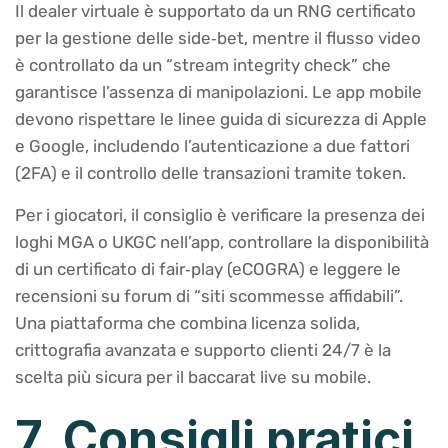
Il dealer virtuale è supportato da un RNG certificato
per la gestione delle side‑bet, mentre il flusso video
è controllato da un “stream integrity check” che
garantisce l’assenza di manipolazioni. Le app mobile
devono rispettare le linee guida di sicurezza di Apple
e Google, includendo l’autenticazione a due fattori
(2FA) e il controllo delle transazioni tramite token.
Per i giocatori, il consiglio è verificare la presenza dei
loghi MGA o UKGC nell’app, controllare la disponibilità
di un certificato di fair‑play (eCOGRA) e leggere le
recensioni su forum di “siti scommesse affidabili”.
Una piattaforma che combina licenza solida,
crittografia avanzata e supporto clienti 24/7 è la
scelta più sicura per il baccarat live su mobile.
7. Consigli pratici