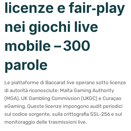
licenze e fair‑play
nei giochi live
mobile – 300
parole
Le piattaforme di Baccarat live operano sotto licenze
di autorità riconosciute: Malta Gaming Authority
(MGA), UK Gambling Commission (UKGC) e Curaçao
eGaming. Queste licenze impongono audit periodici
sul codice sorgente, sulla crittografia SSL‑256 e sul
monitoraggio delle trasmissioni live.