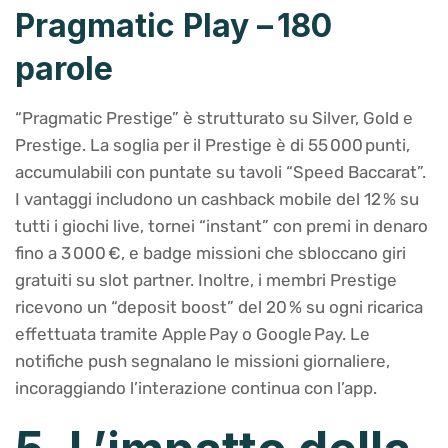
Pragmatic Play – 180
parole
“Pragmatic Prestige” è strutturato su Silver, Gold e
Prestige. La soglia per il Prestige è di 55 000 punti,
accumulabili con puntate su tavoli “Speed Baccarat”.
I vantaggi includono un cashback mobile del 12 % su
tutti i giochi live, tornei “instant” con premi in denaro
fino a 3 000 €, e badge missioni che sbloccano giri
gratuiti su slot partner. Inoltre, i membri Prestige
ricevono un “deposit boost” del 20 % su ogni ricarica
effettuata tramite Apple Pay o Google Pay. Le
notifiche push segnalano le missioni giornaliere,
incoraggiando l’interazione continua con l’app.