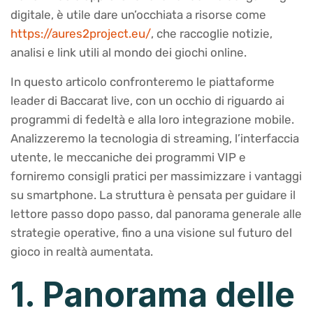
digitale, è utile dare un’occhiata a risorse come
https://aures2project.eu/
, che raccoglie notizie,
analisi e link utili al mondo dei giochi online.
In questo articolo confronteremo le piattaforme
leader di Baccarat live, con un occhio di riguardo ai
programmi di fedeltà e alla loro integrazione mobile.
Analizzeremo la tecnologia di streaming, l’interfaccia
utente, le meccaniche dei programmi VIP e
forniremo consigli pratici per massimizzare i vantaggi
su smartphone. La struttura è pensata per guidare il
lettore passo dopo passo, dal panorama generale alle
strategie operative, fino a una visione sul futuro del
gioco in realtà aumentata.
1. Panorama delle