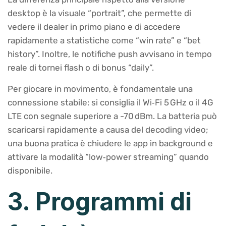
desktop è la visuale “portrait”, che permette di
vedere il dealer in primo piano e di accedere
rapidamente a statistiche come “win rate” e “bet
history”. Inoltre, le notifiche push avvisano in tempo
reale di tornei flash o di bonus “daily”.
Per giocare in movimento, è fondamentale una
connessione stabile: si consiglia il Wi‑Fi 5 GHz o il 4G
LTE con segnale superiore a -70 dBm. La batteria può
scaricarsi rapidamente a causa del decoding video;
una buona pratica è chiudere le app in background e
attivare la modalità “low‑power streaming” quando
disponibile.
3. Programmi di