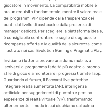
giocatore in movimento. La compatibilità mobile è
ora un requisito fondamentale, mentre il valore reale
dei programmi VIP dipende dalla trasparenza dei
punti, dal livello di cashback e dalla presenza di
manager dedicati. Per scegliere la piattaforma ideale,
è consigliabile confrontare le soglie di upgrade, le
ricompense offerte e la qualità della sicurezza, come
illustrato nei casi Evolution Gaming e Pragmatic Play.
Invitiamo i lettori a provare una demo mobile, a
iscriversi al programma fedeltà più adatto al proprio
stile di gioco e a monitorare i progressi tramite l’app.
Guardando al futuro, il Baccarat live potrebbe
integrare realtà aumentata (AR), intelligenza
artificiale per suggerimenti di puntata e persino
esperienze di realtà virtuale (VR), trasformando
ulteriormente il modo in cui giochiamo dal palmo