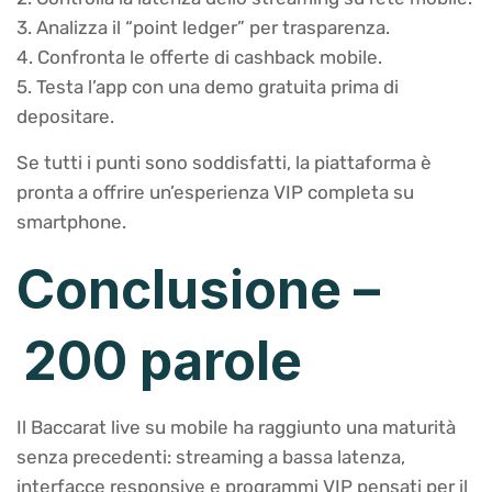
3. Analizza il “point ledger” per trasparenza.
4. Confronta le offerte di cashback mobile.
5. Testa l’app con una demo gratuita prima di
depositare.
Se tutti i punti sono soddisfatti, la piattaforma è
pronta a offrire un’esperienza VIP completa su
smartphone.
Conclusione –
200 parole
Il Baccarat live su mobile ha raggiunto una maturità
senza precedenti: streaming a bassa latenza,
interfacce responsive e programmi VIP pensati per il