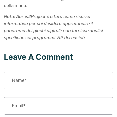
della mano.
Nota: Aures2Project è citato come risorsa
informativa per chi desidera approfondire il
panorama dei giochi digitali; non fornisce analisi
specifiche sui programmi VIP dei casinò.
Leave A Comment