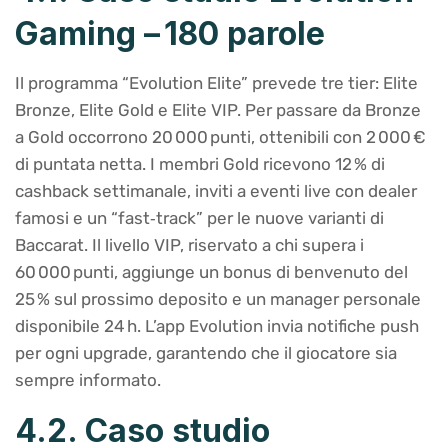
Gaming – 180 parole
Il programma “Evolution Elite” prevede tre tier: Elite
Bronze, Elite Gold e Elite VIP. Per passare da Bronze
a Gold occorrono 20 000 punti, ottenibili con 2 000 €
di puntata netta. I membri Gold ricevono 12 % di
cashback settimanale, inviti a eventi live con dealer
famosi e un “fast‑track” per le nuove varianti di
Baccarat. Il livello VIP, riservato a chi supera i
60 000 punti, aggiunge un bonus di benvenuto del
25 % sul prossimo deposito e un manager personale
disponibile 24 h. L’app Evolution invia notifiche push
per ogni upgrade, garantendo che il giocatore sia
sempre informato.
4.2. Caso studio