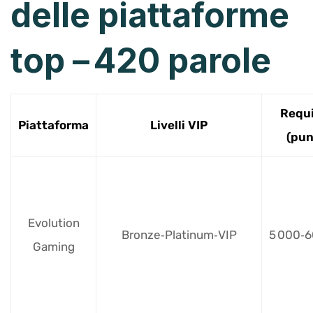
delle piattaforme
top – 420 parole
Requi
Piattaforma
Livelli VIP
(pun
Evolution
Bronze‑Platinum‑VIP
5 000‑6
Gaming