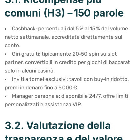
comuni (H3) – 150 parole
Cashback: percentuali dal 5 % al 15 % del volume
netto settimanale, accreditate direttamente sul
conto.
Giri gratuiti: tipicamente 20‑50 spin su slot
partner, convertibili in credito per giochi di baccarat
solo in alcuni casinò.
Inviti a tornei esclusivi: tavoli con buy‑in ridotto,
premi in denaro fino a 5 000 €.
Manager personale: disponibile 24/7, offre limiti
personalizzati e assistenza VIP.
3.2. Valutazione della
trasparenza e del valore