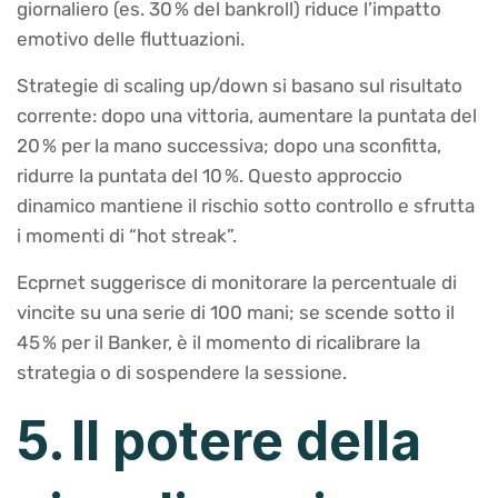
giornaliero (es. 30 % del bankroll) riduce l’impatto
emotivo delle fluttuazioni.
Strategie di scaling up/down si basano sul risultato
corrente: dopo una vittoria, aumentare la puntata del
20 % per la mano successiva; dopo una sconfitta,
ridurre la puntata del 10 %. Questo approccio
dinamico mantiene il rischio sotto controllo e sfrutta
i momenti di “hot streak”.
Ecprnet suggerisce di monitorare la percentuale di
vincite su una serie di 100 mani; se scende sotto il
45 % per il Banker, è il momento di ricalibrare la
strategia o di sospendere la sessione.
5. Il potere della