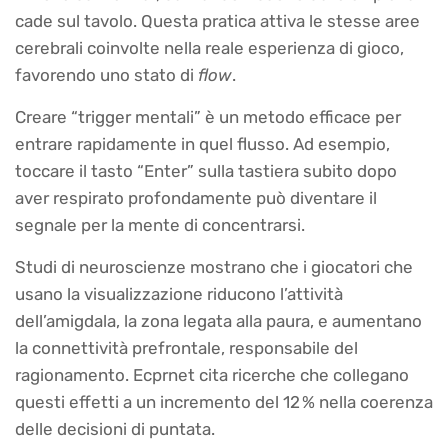
cade sul tavolo. Questa pratica attiva le stesse aree
cerebrali coinvolte nella reale esperienza di gioco,
favorendo uno stato di
flow
.
Creare “trigger mentali” è un metodo efficace per
entrare rapidamente in quel flusso. Ad esempio,
toccare il tasto “Enter” sulla tastiera subito dopo
aver respirato profondamente può diventare il
segnale per la mente di concentrarsi.
Studi di neuroscienze mostrano che i giocatori che
usano la visualizzazione riducono l’attività
dell’amigdala, la zona legata alla paura, e aumentano
la connettività prefrontale, responsabile del
ragionamento. Ecprnet cita ricerche che collegano
questi effetti a un incremento del 12 % nella coerenza
delle decisioni di puntata.