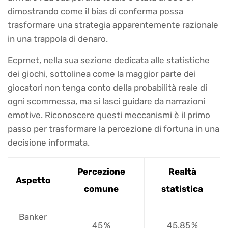
dimostrando come il bias di conferma possa
trasformare una strategia apparentemente razionale
in una trappola di denaro.
Ecprnet, nella sua sezione dedicata alle statistiche
dei giochi, sottolinea come la maggior parte dei
giocatori non tenga conto della probabilità reale di
ogni scommessa, ma si lasci guidare da narrazioni
emotive. Riconoscere questi meccanismi è il primo
passo per trasformare la percezione di fortuna in una
decisione informata.
Percezione
Realtà
Aspetto
comune
statistica
Banker
45 %
45,85 %