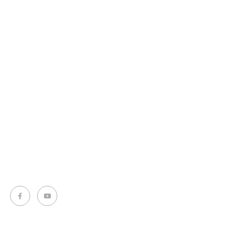
Our Contacts
Contact Us
Get involved
Volunteer
Gallery