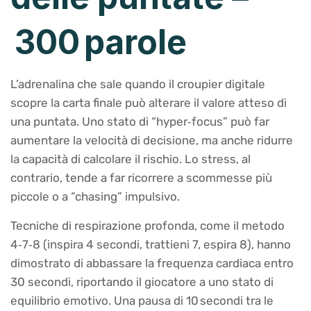
300 parole
L’adrenalina che sale quando il croupier digitale
scopre la carta finale può alterare il valore atteso di
una puntata. Uno stato di “hyper‑focus” può far
aumentare la velocità di decisione, ma anche ridurre
la capacità di calcolare il rischio. Lo stress, al
contrario, tende a far ricorrere a scommesse più
piccole o a “chasing” impulsivo.
Tecniche di respirazione profonda, come il metodo
4‑7‑8 (inspira 4 secondi, trattieni 7, espira 8), hanno
dimostrato di abbassare la frequenza cardiaca entro
30 secondi, riportando il giocatore a uno stato di
equilibrio emotivo. Una pausa di 10 secondi tra le