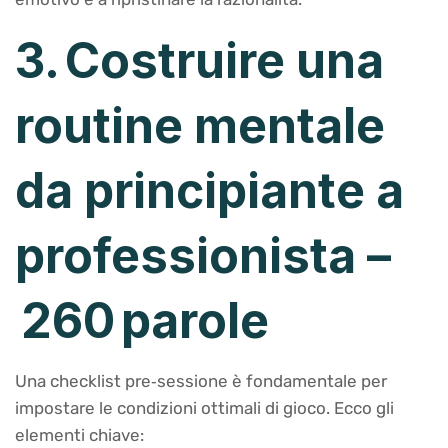
3. Costruire una
routine mentale
da principiante a
professionista –
260 parole
Una checklist pre‑sessione è fondamentale per
impostare le condizioni ottimali di gioco. Ecco gli
elementi chiave: