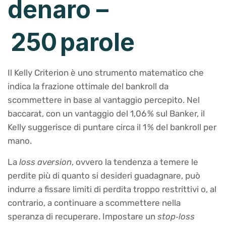
denaro –
250 parole
Il Kelly Criterion è uno strumento matematico che
indica la frazione ottimale del bankroll da
scommettere in base al vantaggio percepito. Nel
baccarat, con un vantaggio del 1,06 % sul Banker, il
Kelly suggerisce di puntare circa il 1 % del bankroll per
mano.
La
loss aversion
, ovvero la tendenza a temere le
perdite più di quanto si desideri guadagnare, può
indurre a fissare limiti di perdita troppo restrittivi o, al
contrario, a continuare a scommettere nella
speranza di recuperare. Impostare un
stop‑loss