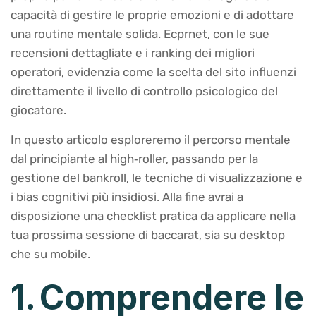
capacità di gestire le proprie emozioni e di adottare
una routine mentale solida. Ecprnet, con le sue
recensioni dettagliate e i ranking dei migliori
operatori, evidenzia come la scelta del sito influenzi
direttamente il livello di controllo psicologico del
giocatore.
In questo articolo esploreremo il percorso mentale
dal principiante al high‑roller, passando per la
gestione del bankroll, le tecniche di visualizzazione e
i bias cognitivi più insidiosi. Alla fine avrai a
disposizione una checklist pratica da applicare nella
tua prossima sessione di baccarat, sia su desktop
che su mobile.
1. Comprendere le