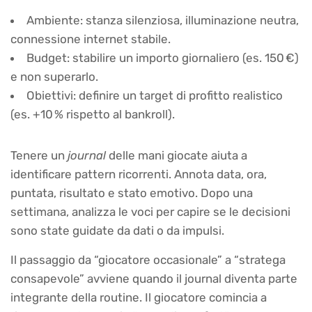
Ambiente: stanza silenziosa, illuminazione neutra,
connessione internet stabile.
Budget: stabilire un importo giornaliero (es. 150 €)
e non superarlo.
Obiettivi: definire un target di profitto realistico
(es. +10 % rispetto al bankroll).
Tenere un
journal
delle mani giocate aiuta a
identificare pattern ricorrenti. Annota data, ora,
puntata, risultato e stato emotivo. Dopo una
settimana, analizza le voci per capire se le decisioni
sono state guidate da dati o da impulsi.
Il passaggio da “giocatore occasionale” a “stratega
consapevole” avviene quando il journal diventa parte
integrante della routine. Il giocatore comincia a