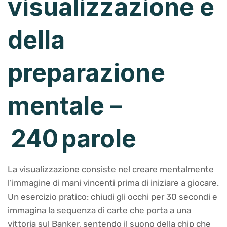
visualizzazione e
della
preparazione
mentale –
240 parole
La visualizzazione consiste nel creare mentalmente
l’immagine di mani vincenti prima di iniziare a giocare.
Un esercizio pratico: chiudi gli occhi per 30 secondi e
immagina la sequenza di carte che porta a una
vittoria sul Banker, sentendo il suono della chip che