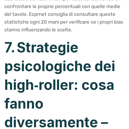
confrontare le proprie percentuali con quelle medie
del tavolo. Ecprnet consiglia di consultare queste
statistiche ogni 20 mani per verificare se i propri bias
stanno influenzando le scelte.
7. Strategie
psicologiche dei
high‑roller: cosa
fanno
diversamente –