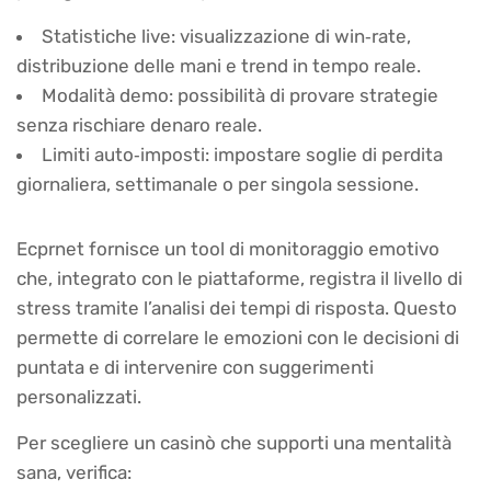
Statistiche live: visualizzazione di win‑rate,
distribuzione delle mani e trend in tempo reale.
Modalità demo: possibilità di provare strategie
senza rischiare denaro reale.
Limiti auto‑imposti: impostare soglie di perdita
giornaliera, settimanale o per singola sessione.
Ecprnet fornisce un tool di monitoraggio emotivo
che, integrato con le piattaforme, registra il livello di
stress tramite l’analisi dei tempi di risposta. Questo
permette di correlare le emozioni con le decisioni di
puntata e di intervenire con suggerimenti
personalizzati.
Per scegliere un casinò che supporti una mentalità
sana, verifica: