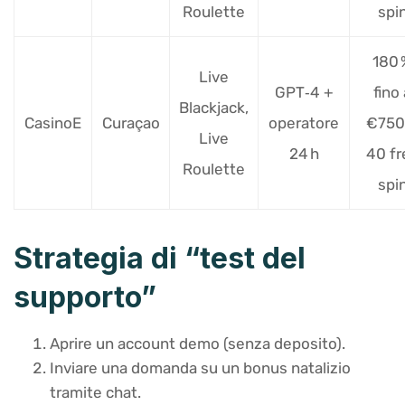
Roulette
spi
180 
Live
GPT‑4 +
fino 
Blackjack,
CasinoE
Curaçao
operatore
€750
Live
24 h
40 fr
Roulette
spi
Strategia di “test del
supporto”
Aprire un account demo (senza deposito).
Inviare una domanda su un bonus natalizio
tramite chat.