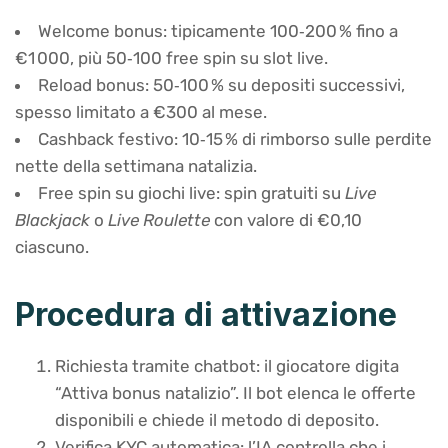
Welcome bonus: tipicamente 100‑200 % fino a
€1 000, più 50‑100 free spin su slot live.
Reload bonus: 50‑100 % su depositi successivi,
spesso limitato a €300 al mese.
Cashback festivo: 10‑15 % di rimborso sulle perdite
nette della settimana natalizia.
Free spin su giochi live: spin gratuiti su
Live
Blackjack
o
Live Roulette
con valore di €0,10
ciascuno.
Procedura di attivazione
Richiesta tramite chatbot: il giocatore digita
“Attiva bonus natalizio”. Il bot elenca le offerte
disponibili e chiede il metodo di deposito.
Verifica KYC automatica: l’IA controlla che i