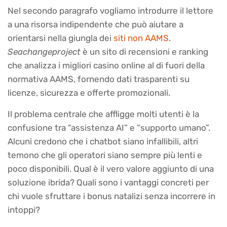
Nel secondo paragrafo vogliamo introdurre il lettore
a una risorsa indipendente che può aiutare a
orientarsi nella giungla dei
siti non AAMS
.
Seachangeproject
è un sito di recensioni e ranking
che analizza i migliori casino online al di fuori della
normativa AAMS, fornendo dati trasparenti su
licenze, sicurezza e offerte promozionali.
Il problema centrale che affligge molti utenti è la
confusione tra “assistenza AI” e “supporto umano”.
Alcuni credono che i chatbot siano infallibili, altri
temono che gli operatori siano sempre più lenti e
poco disponibili. Qual è il vero valore aggiunto di una
soluzione ibrida? Quali sono i vantaggi concreti per
chi vuole sfruttare i bonus natalizi senza incorrere in
intoppi?