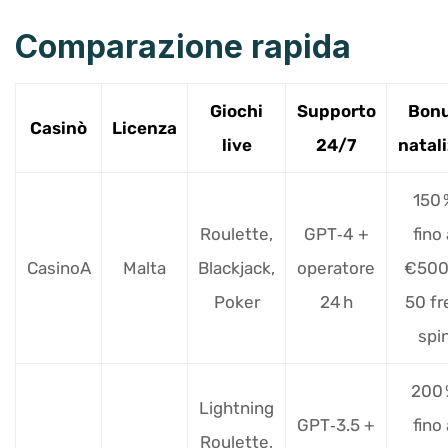
Comparazione rapida
Giochi
Supporto
Bon
Casinò
Licenza
live
24/7
natali
150 
Roulette,
GPT‑4 +
fino 
CasinoA
Malta
Blackjack,
operatore
€500
Poker
24 h
50 fr
spi
200
Lightning
GPT‑3.5 +
fino 
Roulette,