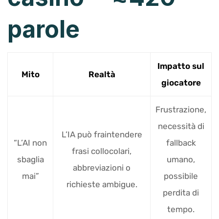
parole
Impatto sul
Mito
Realtà
giocatore
Frustrazione,
necessità di
L’IA può fraintendere
“L’AI non
fallback
frasi collocolari,
sbaglia
umano,
abbreviazioni o
mai”
possibile
richieste ambigue.
perdita di
tempo.