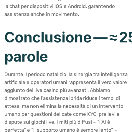
la chat per dispositivi iOS e Android, garantendo
assistenza anche in movimento.
Conclusione — ≈ 2
parole
Durante il periodo natalizio, la sinergia tra intelligenza
artificiale e operatori umani rappresenta il vero valore
aggiunto dei live casino più avanzati. Abbiamo
dimostrato che l’assistenza ibrida riduce i tempi di
attesa, ma non elimina la necessità di un intervento
umano per questioni delicate come KYC, prelievi e
dispute sui giochi live. I miti più diffusi – “l’AI è
perfetta” e “il supporto umano è sempre lento” –