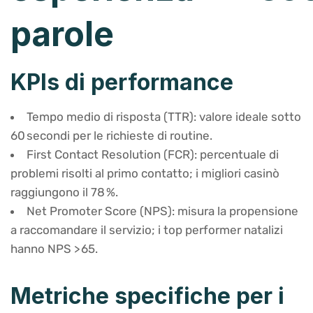
parole
KPIs di performance
Tempo medio di risposta (TTR): valore ideale sotto
60 secondi per le richieste di routine.
First Contact Resolution (FCR): percentuale di
problemi risolti al primo contatto; i migliori casinò
raggiungono il 78 %.
Net Promoter Score (NPS): misura la propensione
a raccomandare il servizio; i top performer natalizi
hanno NPS > 65.
Metriche specifiche per i