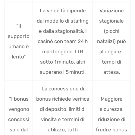
La velocità dipende
Variazione
dal modello di staffing
stagionale
“Il
e dalla stagionalità. I
(picchi
supporto
casinò con team 24 h
natalizi) può
umano è
mantengono TTR
allungare i
lento”
sotto 1 minuto, altri
tempi di
superano i 5 minuti.
attesa.
La concessione di
“I bonus
bonus richiede verifica
Maggiore
vengono
di deposito, limiti di
sicurezza,
concessi
vincita e termini di
riduzione di
solo dal
utilizzo, tutti
frodi e bonus