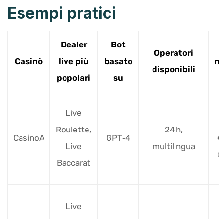
Esempi pratici
Dealer
Bot
Operatori
Casinò
live più
basato
n
disponibili
popolari
su
Live
Roulette,
24 h,
CasinoA
GPT‑4
Live
multilingua
Baccarat
Live