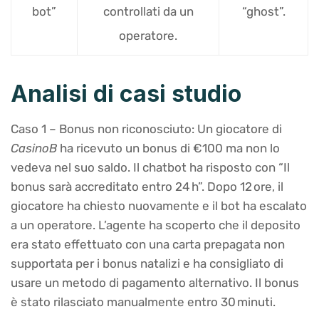
bot”
controllati da un
“ghost”.
operatore.
Analisi di casi studio
Caso 1 – Bonus non riconosciuto: Un giocatore di
CasinoB
ha ricevuto un bonus di €100 ma non lo
vedeva nel suo saldo. Il chatbot ha risposto con “Il
bonus sarà accreditato entro 24 h”. Dopo 12 ore, il
giocatore ha chiesto nuovamente e il bot ha escalato
a un operatore. L’agente ha scoperto che il deposito
era stato effettuato con una carta prepagata non
supportata per i bonus natalizi e ha consigliato di
usare un metodo di pagamento alternativo. Il bonus
è stato rilasciato manualmente entro 30 minuti.