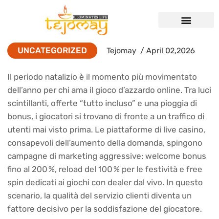
UNCATEGORIZED
Tejomay
/ April 02,2026
Il periodo natalizio è il momento più movimentato
dell’anno per chi ama il gioco d’azzardo online. Tra luci
scintillanti, offerte “tutto incluso” e una pioggia di
bonus, i giocatori si trovano di fronte a un traffico di
utenti mai visto prima. Le piattaforme di live casino,
consapevoli dell’aumento della domanda, spingono
campagne di marketing aggressive: welcome bonus
fino al 200 %, reload del 100 % per le festività e free
spin dedicati ai giochi con dealer dal vivo. In questo
scenario, la qualità del servizio clienti diventa un
fattore decisivo per la soddisfazione del giocatore.