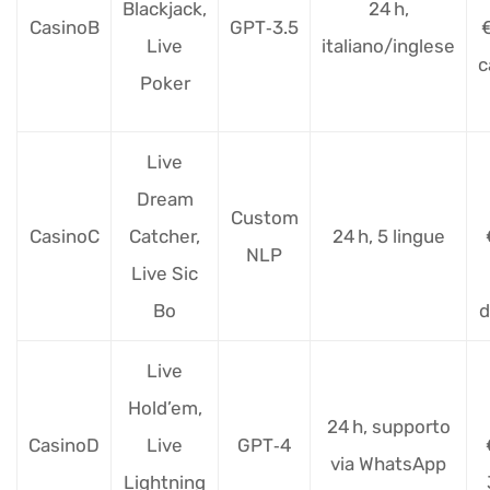
Blackjack,
24 h,
CasinoB
GPT‑3.5
Live
italiano/inglese
c
Poker
Live
Dream
Custom
CasinoC
Catcher,
24 h, 5 lingue
NLP
Live Sic
Bo
d
Live
Hold’em,
24 h, supporto
CasinoD
Live
GPT‑4
via WhatsApp
Lightning