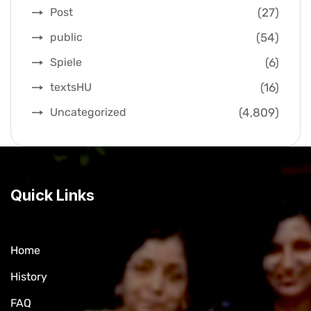
(27)
Post
(54)
public
(6)
Spiele
(16)
textsHU
(4,809)
Uncategorized
Quick Links
Home
History
FAQ