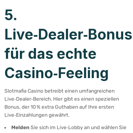
5.
Live‑Dealer‑Bonus
für das echte
Casino‑Feeling
Slotmafia Casino betreibt einen umfangreichen
Live‑Dealer‑Bereich. Hier gibt es einen speziellen
Bonus, der 10 % extra Guthaben auf Ihre ersten
Live‑Einzahlungen gewährt.
Melden
Sie sich im Live‑Lobby an und wählen Sie