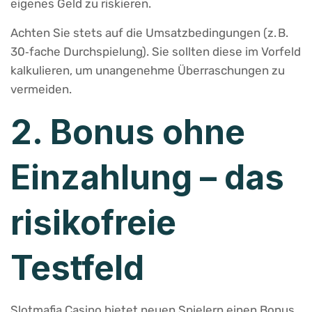
eigenes Geld zu riskieren.
Achten Sie stets auf die Umsatzbedingungen (z. B.
30‑fache Durchspielung). Sie sollten diese im Vorfeld
kalkulieren, um unangenehme Überraschungen zu
vermeiden.
2. Bonus ohne
Einzahlung – das
risikofreie
Testfeld
Slotmafia Casino bietet neuen Spielern einen Bonus