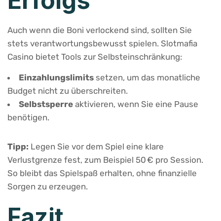
Erfolgs
Auch wenn die Boni verlockend sind, sollten Sie
stets verantwortungsbewusst spielen. Slotmafia
Casino bietet Tools zur Selbsteinschränkung:
Einzahlungslimits
setzen, um das monatliche
Budget nicht zu überschreiten.
Selbstsperre
aktivieren, wenn Sie eine Pause
benötigen.
Tipp:
Legen Sie vor dem Spiel eine klare
Verlustgrenze fest, zum Beispiel 50 € pro Session.
So bleibt das Spielspaß erhalten, ohne finanzielle
Sorgen zu erzeugen.
Fazit