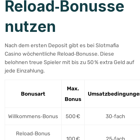
Reload‑Bonusse
nutzen
Nach dem ersten Deposit gibt es bei Slotmafia
Casino wöchentliche Reload‑Bonusse. Diese
belohnen treue Spieler mit bis zu 50 % extra Geld auf
jede Einzahlung.
Max.
Bonusart
Umsatzbedingunge
Bonus
Willkommens‑Bonus
500 €
30‑fach
Reload‑Bonus
100 €
25‑fach