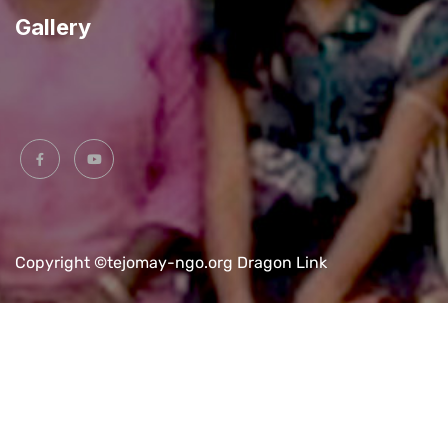
Gallery
Copyright ©tejomay-ngo.org
Dragon Link