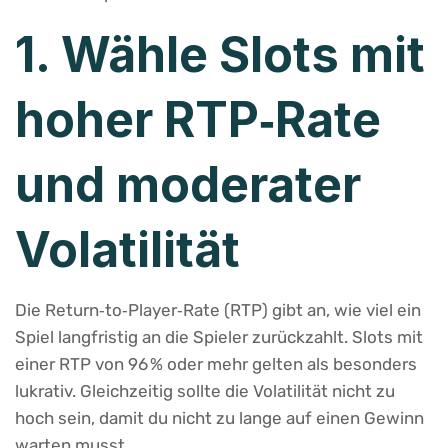
1. Wähle Slots mit
hoher RTP‑Rate
und moderater
Volatilität
Die Return‑to‑Player‑Rate (RTP) gibt an, wie viel ein
Spiel langfristig an die Spieler zurückzahlt. Slots mit
einer RTP von 96 % oder mehr gelten als besonders
lukrativ. Gleichzeitig sollte die Volatilität nicht zu
hoch sein, damit du nicht zu lange auf einen Gewinn
warten musst.