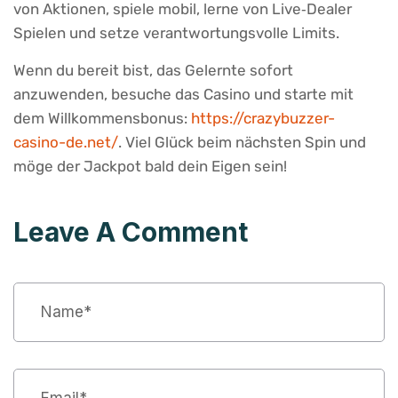
von Aktionen, spiele mobil, lerne von Live‑Dealer
Spielen und setze verantwortungsvolle Limits.
Wenn du bereit bist, das Gelernte sofort
anzuwenden, besuche das Casino und starte mit
dem Willkommensbonus:
https://crazybuzzer-
casino-de.net/
. Viel Glück beim nächsten Spin und
möge der Jackpot bald dein Eigen sein!
Leave A Comment