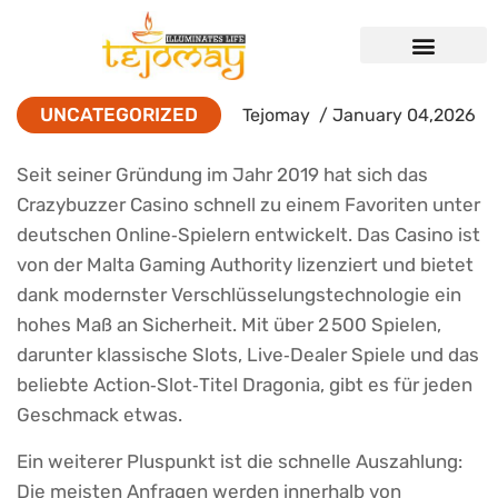
UNCATEGORIZED
Tejomay
/ January 04,2026
Seit seiner Gründung im Jahr 2019 hat sich das
Crazybuzzer Casino schnell zu einem Favoriten unter
deutschen Online‑Spielern entwickelt. Das Casino ist
von der Malta Gaming Authority lizenziert und bietet
dank modernster Verschlüsselungstechnologie ein
hohes Maß an Sicherheit. Mit über 2 500 Spielen,
darunter klassische Slots, Live‑Dealer Spiele und das
beliebte Action‑Slot‑Titel Dragonia, gibt es für jeden
Geschmack etwas.
Ein weiterer Pluspunkt ist die schnelle Auszahlung:
Die meisten Anfragen werden innerhalb von