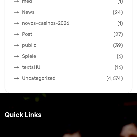
(1)
med
(24)
News
(1)
novos-casinos-2026
(27)
Post
(39)
public
(6)
Spiele
(16)
textsHU
(4,674)
Uncategorized
Quick Links