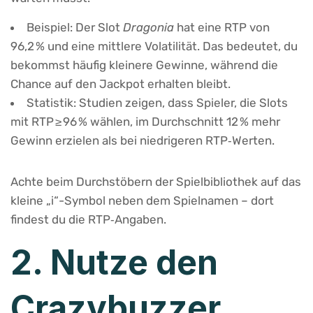
Beispiel: Der Slot
Dragonia
hat eine RTP von
96,2 % und eine mittlere Volatilität. Das bedeutet, du
bekommst häufig kleinere Gewinne, während die
Chance auf den Jackpot erhalten bleibt.
Statistik: Studien zeigen, dass Spieler, die Slots
mit RTP ≥ 96 % wählen, im Durchschnitt 12 % mehr
Gewinn erzielen als bei niedrigeren RTP‑Werten.
Achte beim Durchstöbern der Spielbibliothek auf das
kleine „i“-Symbol neben dem Spielnamen – dort
findest du die RTP‑Angaben.
2. Nutze den
Crazybuzzer