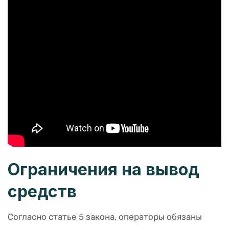
Ограничения на вывод
средств
Согласно статье 5 закона, операторы обязаны