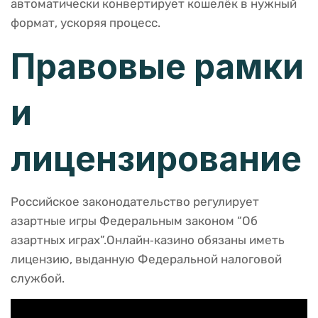
автоматически конвертирует кошелёк в нужный
формат, ускоряя процесс.
Правовые рамки
и
лицензирование
Российское законодательство регулирует
азартные игры Федеральным законом “Об
азартных играх”.Онлайн‑казино обязаны иметь
лицензию, выданную Федеральной налоговой
службой.