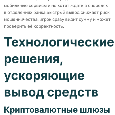
мобильные сервисы и не хотят ждать в очередях
в отделениях банка.Быстрый вывод снижает риск
мошенничества: игрок сразу видит сумму и может
проверить её корректность.
Технологические
решения,
ускоряющие
вывод средств
Криптовалютные шлюзы