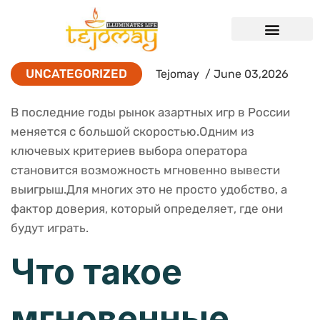
UNCATEGORIZED
Tejomay
/ June 03,2026
В последние годы рынок азартных игр в России
меняется с большой скоростью.Одним из
ключевых критериев выбора оператора
становится возможность мгновенно вывести
выигрыш.Для многих это не просто удобство, а
фактор доверия, который определяет, где они
будут играть.
Что такое
мгновенные