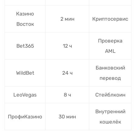
Казино
2 мин
Криптосервис
Восток
Проверка
Bet365
12 ч
AML
Банковский
WildBet
24 ч
перевод
LeoVegas
8 ч
Стейблкоин
Внутренний
ПрофиКазино
30 мин
кошелёк