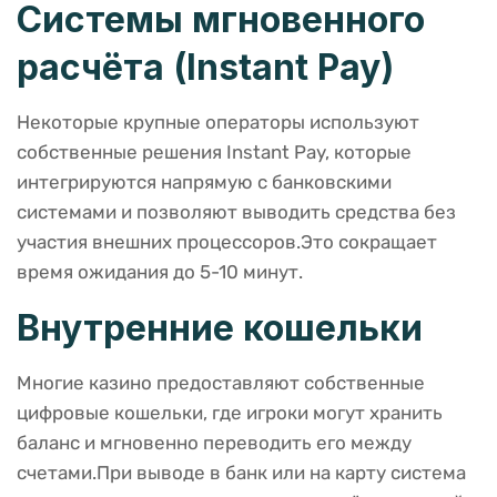
Системы мгновенного
расчёта (Instant Pay)
Некоторые крупные операторы используют
собственные решения Instant Pay, которые
интегрируются напрямую с банковскими
системами и позволяют выводить средства без
участия внешних процессоров.Это сокращает
время ожидания до 5-10 минут.
Внутренние кошельки
Многие казино предоставляют собственные
цифровые кошельки, где игроки могут хранить
баланс и мгновенно переводить его между
счетами.При выводе в банк или на карту система