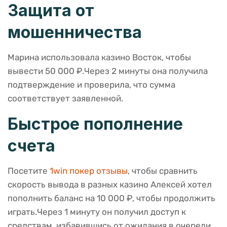
Защита от
мошенничества
Марина использовала казино Восток, чтобы
вывести 50 000 ₽.Через 2 минуты она получила
подтверждение и проверила, что сумма
соответствует заявленной.
Быстрое пополнение
счета
Посетите
1win покер отзывы
, чтобы сравнить
скорость вывода в разных казино Алексей хотел
пополнить баланс на 10 000 ₽, чтобы продолжить
играть.Через 1 минуту он получил доступ к
средствам, избавившись от ожидания в очереди.