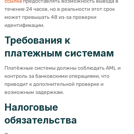
ссылка
предоставлять возможность вывода в
течение 24 часов, но в реальности этот срок
может превышать 48 из‑за проверки
идентификации.
Требования к
платежным системам
Платёжные системы должны соблюдать AML и
контроль за банковскими операциями, что
приводит к дополнительной проверке и
возможным задержкам.
Налоговые
обязательства