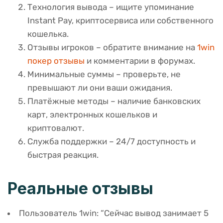
Технология вывода – ищите упоминание
Instant Pay, криптосервиса или собственного
кошелька.
Отзывы игроков – обратите внимание на
1win
покер отзывы
и комментарии в форумах.
Минимальные суммы – проверьте, не
превышают ли они ваши ожидания.
Платёжные методы – наличие банковских
карт, электронных кошельков и
криптовалют.
Служба поддержки – 24/7 доступность и
быстрая реакция.
Реальные отзывы
Пользователь 1win: “Сейчас вывод занимает 5