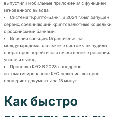
выпустили мобильные приложения с функцией
мгновенного вывода.
Система “Крипто‑Банк”: В 2024 г.был запущен
сервис, соединяющий криптовалютные кошельки
с российскими банками.
Влияние санкций: Ограничения на
международные платежные системы вынудили
операторов перейти на отечественные решения,
ускоряя вывод.
Проверка KYC: В 2023 г.внедрено
автоматизированное KYC‑решение, которое
проверяет документы за 15 минут.
Как быстро