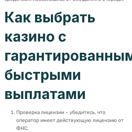
Как выбрать
казино с
гарантированны
быстрыми
выплатами
Проверка лицензии – убедитесь, что
оператор имеет действующую лицензию от
ФНС.