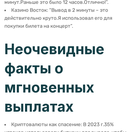
минут.Раньше это было 12 часов.Отлично!”.
Казино Восток: “Вывод в 2 минуты – это
действительно круто.Я использовал его для
покупки билета на концерт”.
Неочевидные
факты о
мгновенных
выплатах
Криптовалюты как спасение: В 2023 г.35%