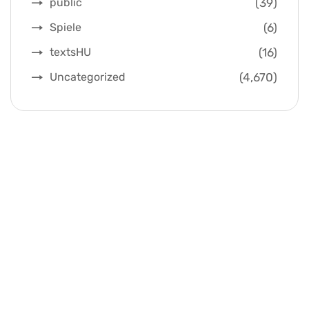
(39)
public
(6)
Spiele
(16)
textsHU
(4,670)
Uncategorized
Quick Links
Home
History
FAQ
Our Work