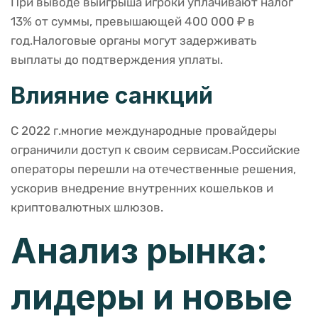
При выводе выигрыша игроки уплачивают налог
13% от суммы, превышающей 400 000 ₽ в
год.Налоговые органы могут задерживать
выплаты до подтверждения уплаты.
Влияние санкций
С 2022 г.многие международные провайдеры
ограничили доступ к своим сервисам.Российские
операторы перешли на отечественные решения,
ускорив внедрение внутренних кошельков и
криптовалютных шлюзов.
Анализ рынка:
лидеры и новые