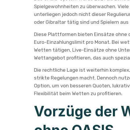
Spielgewohnheiten zu überwachen. Viele 
unterliegen jedoch nicht dieser Regulier
oder Gibraltar tätig sind und Spielern aus
Diese Plattformen bieten Einsätze ohne 
Euro-Einzahlungslimit pro Monat. Bei we
Wetten tätigen, Live-Einsätze ohne Unt
Wettangebot profitieren, das auch spezia
Die rechtliche Lage ist weiterhin komple
strikte Regelungen macht. Dennoch nutze
Option, um von besseren Quoten, lukrat
Flexibilität beim Wetten zu profitieren.
Vorzüge der 