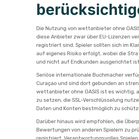
berücksichti
Die Nutzung von wettanbieter ohne OASIS
diese Anbieter zwar über EU-Lizenzen ve
registriert sind. Spieler sollten sich im 
auf eigenes Risiko erfolgt, wobei die Str
und nicht auf Endkunden ausgerichtet ist
Seriöse internationale Buchmacher verfüg
Curaçao und sind dort gebunden an stren
wettanbieter ohne OASIS ist es wichtig, a
zu setzen, die SSL-Verschlüsselung nutz
Daten und Konten bestmöglich zu schütz
Darüber hinaus wird empfohlen, die Übe
Bewertungen von anderen Spielern zu prü
registriert. Verantwortungsvolles Spielen