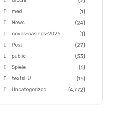
(2)
Giochi
(1)
med
(24)
News
(1)
novos-casinos-2026
(27)
Post
(53)
public
(6)
Spiele
(16)
textsHU
(4,772)
Uncategorized