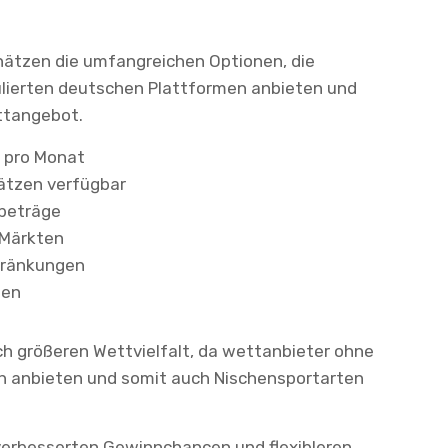
hätzen die umfangreichen Optionen, die
lierten deutschen Plattformen anbieten und
ettangebot.
o pro Monat
ätzen verfügbar
beträge
 Märkten
hränkungen
gen
lich größeren Wettvielfalt, da wettanbieter ohne
h anbieten und somit auch Nischensportarten
verbesserten Gewinnchancen und flexibleren