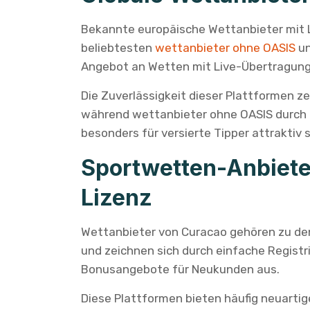
Bekannte europäische Wettanbieter mit L
beliebtesten
wettanbieter ohne OASIS
un
Angebot an Wetten mit Live-Übertragung
Die Zuverlässigkeit dieser Plattformen ze
während wettanbieter ohne OASIS durch 
besonders für versierte Tipper attraktiv s
Sportwetten-Anbiete
Lizenz
Wettanbieter von Curacao gehören zu d
und zeichnen sich durch einfache Regist
Bonusangebote für Neukunden aus.
Diese Plattformen bieten häufig neuart