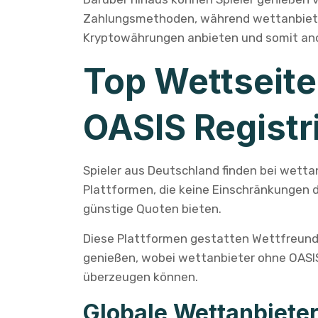
Zahlungsmethoden, während wettanbieter
Kryptowährungen anbieten und somit an
Top Wettseite
OASIS Registr
Spieler aus Deutschland finden bei wett
Plattformen, die keine Einschränkungen
günstige Quoten bieten.
Diese Plattformen gestatten Wettfreund
genießen, wobei wettanbieter ohne OASIS
überzeugen können.
Globale Wettanbieter