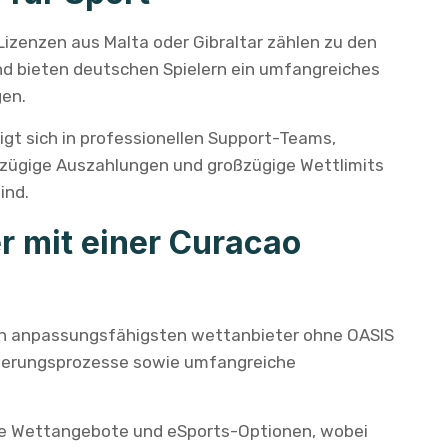
izenzen aus Malta oder Gibraltar zählen zu den
d bieten deutschen Spielern ein umfangreiches
en.
igt sich in professionellen Support-Teams,
zügige Auszahlungen und großzügige Wettlimits
ind.
r mit einer Curacao
en anpassungsfähigsten wettanbieter ohne OASIS
rierungsprozesse sowie umfangreiche
ige Wettangebote und eSports-Optionen, wobei