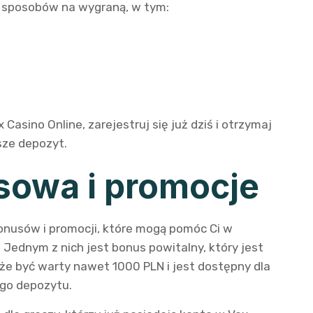
le sposobów na wygraną, w tym:
Casino Online, zarejestruj się już dziś i otrzymaj
sze depozyt.
sowa i promocje
bonusów i promocji, które mogą pomóc Ci w
Jednym z nich jest bonus powitalny, który jest
e być warty nawet 1000 PLN i jest dostępny dla
ego depozytu.