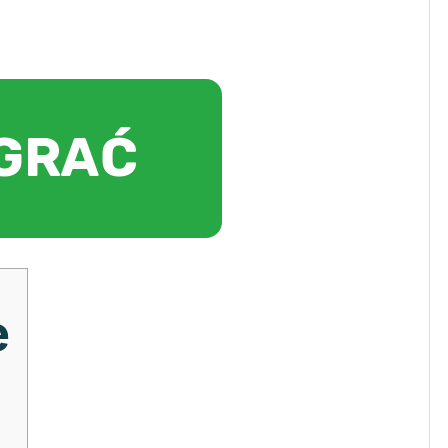
 GRAĆ
е