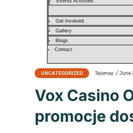
Events Activities
Get Involved
Gallery
Blogs
Contact
UNCATEGORIZED
Tejomay
/ June 
Vox Casino O
promocje do