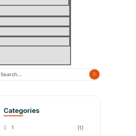
Categories
(1)
1