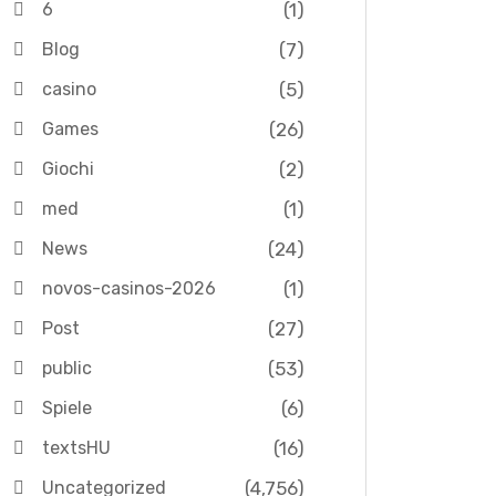
(1)
6
(7)
Blog
(5)
casino
(26)
Games
(2)
Giochi
(1)
med
(24)
News
(1)
novos-casinos-2026
(27)
Post
(53)
public
(6)
Spiele
(16)
textsHU
(4,756)
Uncategorized