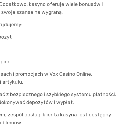
. Dodatkowo, kasyno oferuje wiele bonusów i
ć swoje szanse na wygraną.
ajdujemy:
pozyt
gier
usach i promocjach w Vox Casino Online,
 artykułu.
ać z bezpiecznego i szybkiego systemu płatności,
dokonywać depozytów i wypłat.
em, zespół obsługi klienta kasyna jest dostępny
roblemów.