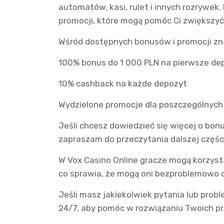
automatów, kasi, rulet i innych rozrywek
promocji, które mogą pomóc Ci zwiększy
Wśród dostępnych bonusów i promocji zn
100% bonus do 1 000 PLN na pierwsze de
10% cashback na każde depozyt
Wydzielone promocje dla poszczególnych 
Jeśli chcesz dowiedzieć się więcej o bon
zapraszam do przeczytania dalszej części
W Vox Casino Online gracze mogą korzyst
co sprawia, że mogą oni bezproblemowo 
Jeśli masz jakiekolwiek pytania lub probl
24/7, aby pomóc w rozwiązaniu Twoich p