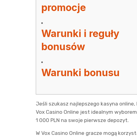
promocje
Warunki i reguły
bonusów
Warunki bonusu
Jeśli szukasz najlepszego kasyna online, 
Vox Casino Online jest idealnym wyborem.
1 000 PLN na swoje pierwsze depozyt.
W Vox Casino Online gracze mogą korzysta