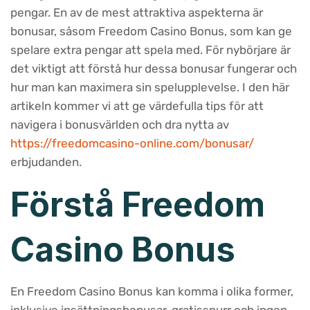
pengar. En av de mest attraktiva aspekterna är
bonusar, såsom Freedom Casino Bonus, som kan ge
spelare extra pengar att spela med. För nybörjare är
det viktigt att förstå hur dessa bonusar fungerar och
hur man kan maximera sin spelupplevelse. I den här
artikeln kommer vi att ge värdefulla tips för att
navigera i bonusvärlden och dra nytta av
https://freedomcasino-online.com/bonusar/
erbjudanden.
Förstå Freedom
Casino Bonus
En Freedom Casino Bonus kan komma i olika former,