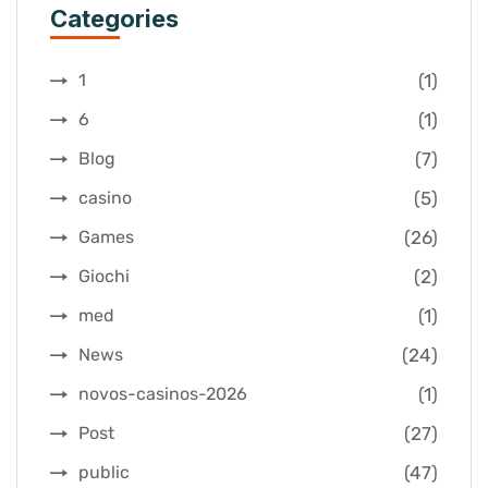
Categories
(1)
1
(1)
6
(7)
Blog
(5)
casino
(26)
Games
(2)
Giochi
(1)
med
(24)
News
(1)
novos-casinos-2026
(27)
Post
(47)
public