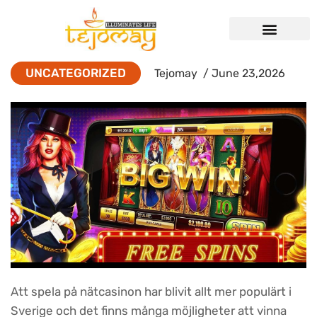
UNCATEGORIZED
Tejomay
/ June 23,2026
Att spela på nätcasinon har blivit allt mer populärt i
Sverige och det finns många möjligheter att vinna