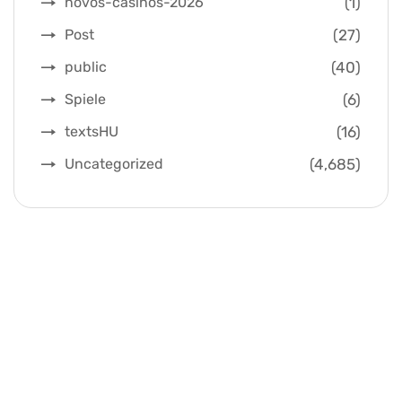
(1)
novos-casinos-2026
(27)
Post
(40)
public
(6)
Spiele
(16)
textsHU
(4,685)
Uncategorized
Quick Links
Home
History