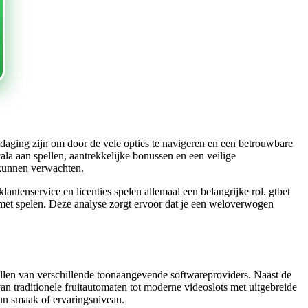
tdaging zijn om door de vele opties te navigeren en een betrouwbare
cala aan spellen, aantrekkelijke bonussen en een veilige
 kunnen verwachten.
lantenservice en licenties spelen allemaal een belangrijke rol. gtbet
nt met spelen. Deze analyse zorgt ervoor dat je een weloverwogen
 spellen van verschillende toonaangevende softwareproviders. Naast de
an traditionele fruitautomaten tot moderne videoslots met uitgebreide
 hun smaak of ervaringsniveau.