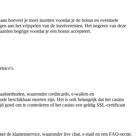
 aan hoeveel je moet inzetten voordat je de bonus en eventuele
en aan het vrijspelen van de inzetvereisten. Het negeren van deze
waarden begrijpt voordat je een bonus accepteert.
isico's.
taalmethoden, waaronder creditcards, e-wallets en
ode beschikbaar moeten zijn. Het is ook belangrijk dat het casino
ijd goed om te controleren of het casino een geldig SSL-certificaat
met de klantenservice, waaronder live chat, e-mail en een FAQ-sectie.