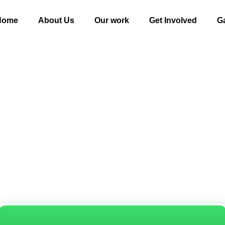
Home
About Us
Our work
Get Involved
Ga