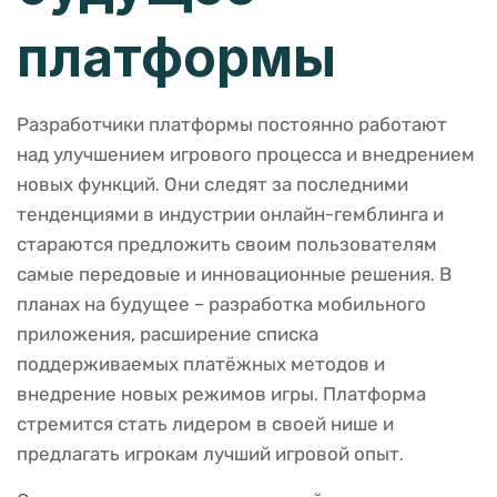
платформы
Разработчики платформы постоянно работают
над улучшением игрового процесса и внедрением
новых функций. Они следят за последними
тенденциями в индустрии онлайн-гемблинга и
стараются предложить своим пользователям
самые передовые и инновационные решения. В
планах на будущее – разработка мобильного
приложения, расширение списка
поддерживаемых платёжных методов и
внедрение новых режимов игры. Платформа
стремится стать лидером в своей нише и
предлагать игрокам лучший игровой опыт.