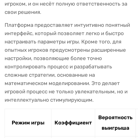
игроком, и он несёт полную ответственность за
свои решения.
Платформа предоставляет интуитивно понятный
интерфейс, который позволяет легко и быстро
настраивать параметры игры. Кроме того, для
опытных игроков предусмотрены расширенные
настройки, позволяющие более точно
контролировать процесс и разрабатывать
сложные стратегии, основанные на
математическом моделировании. Это делает
игровой процесс не только увлекательным, но и
интеллектуально стимулирующим.
Вероятность
Режим игры
Коэффициент
выигрыша