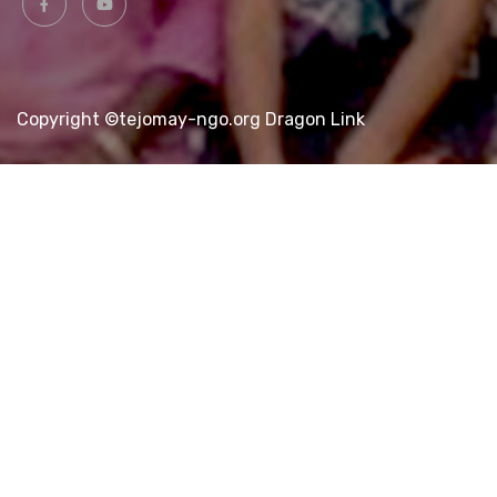
Copyright ©tejomay-ngo.org
Dragon Link