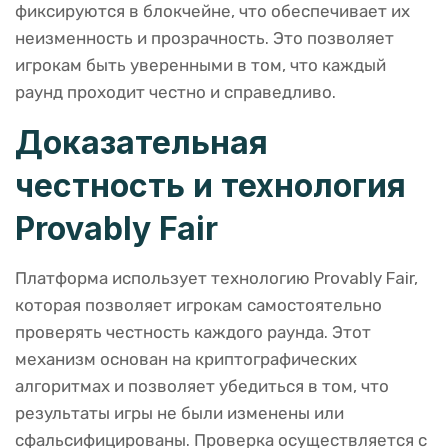
фиксируются в блокчейне, что обеспечивает их
неизменность и прозрачность. Это позволяет
игрокам быть уверенными в том, что каждый
раунд проходит честно и справедливо.
Доказательная
честность и технология
Provably Fair
Платформа использует технологию Provably Fair,
которая позволяет игрокам самостоятельно
проверять честность каждого раунда. Этот
механизм основан на криптографических
алгоритмах и позволяет убедиться в том, что
результаты игры не были изменены или
сфальсифицированы. Проверка осуществляется с