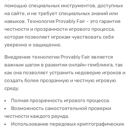
помощью специальных инструментов, доступных
на сайте, и не требует специальных знаний или
навыков. Технология Provably Fair – это гарантия
честности и прозрачности игрового процесса,
которая позволяет игрокам чувствовать себя
уверенно и защищенно.
Внедрение технологии Provably Fair является
важным шагом в развитии онлайн-гемблинга, так
как она позволяет устранить недоверие игроков и
создать более прозрачную и честную игровую
среду.
Полная прозрачность игрового процесса.
Возможность самостоятельной проверки
честности каждого раунда.
Использование передовых криптографических