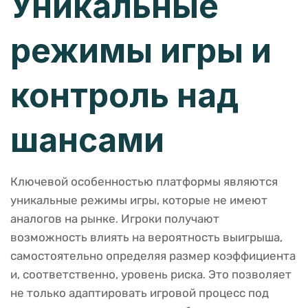
Уникальные
режимы игры и
контроль над
шансами
Ключевой особенностью платформы являются
уникальные режимы игры, которые не имеют
аналогов на рынке. Игроки получают
возможность влиять на вероятность выигрыша,
самостоятельно определяя размер коэффициента
и, соответственно, уровень риска. Это позволяет
не только адаптировать игровой процесс под