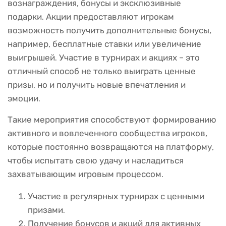
вознаграждения, бонусы и эксклюзивные
подарки. Акции предоставляют игрокам
возможность получить дополнительные бонусы,
например, бесплатные ставки или увеличение
выигрышей. Участие в турнирах и акциях – это
отличный способ не только выиграть ценные
призы, но и получить новые впечатления и
эмоции.
Такие мероприятия способствуют формированию
активного и вовлеченного сообщества игроков,
которые постоянно возвращаются на платформу,
чтобы испытать свою удачу и насладиться
захватывающим игровым процессом.
Участие в регулярных турнирах с ценными
призами.
Получение бонусов и акций для активных