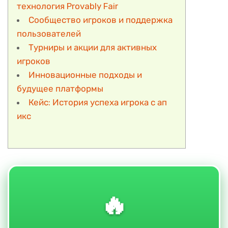
технология Provably Fair
Сообщество игроков и поддержка
пользователей
Турниры и акции для активных
игроков
Инновационные подходы и
будущее платформы
Кейс: История успеха игрока с ап
икс
🔥