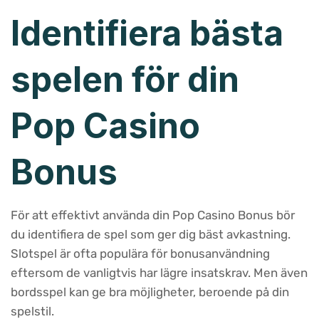
Identifiera bästa
spelen för din
Pop Casino
Bonus
För att effektivt använda din Pop Casino Bonus bör
du identifiera de spel som ger dig bäst avkastning.
Slotspel är ofta populära för bonusanvändning
eftersom de vanligtvis har lägre insatskrav. Men även
bordsspel kan ge bra möjligheter, beroende på din
spelstil.