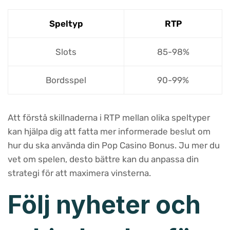
Speltyp
RTP
Slots
85-98%
Bordsspel
90-99%
Att förstå skillnaderna i RTP mellan olika speltyper
kan hjälpa dig att fatta mer informerade beslut om
hur du ska använda din Pop Casino Bonus. Ju mer du
vet om spelen, desto bättre kan du anpassa din
strategi för att maximera vinsterna.
Följ nyheter och