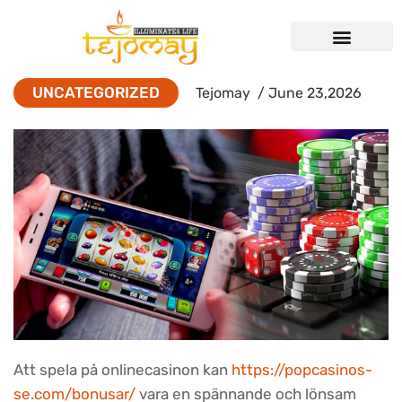
UNCATEGORIZED
Tejomay
/ June 23,2026
Att spela på onlinecasinon kan
https://popcasinos-
se.com/bonusar/
vara en spännande och lönsam